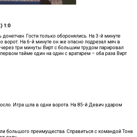
 1:0
 донетчан. Гости только оборонялись. На 3-й минуте
 ворот. На 6-й минуте он же опасно подрезал мяч в
е через три минуты Вирт с большим трудом парировал
ервом тайме один на один с вратарем – оба раза Вирт
сло. Игра шла в одни ворота. На 85-й Девич ударом
ели большого преимущества. Справиться с командой Тона