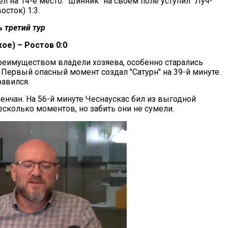
л на 14-е место. "Шинник" на своем поле уступил "Луч-
осток) 1:3.
 третий тур
ое) – Ростов 0:0
преимуществом владели хозяева, особенно старались
 Первый опасный момент создал "Сатурн" на 39-й минуте.
равился.
нчан. На 56-й минуте Чеснаускас бил из выгодной
есколько моментов, но забить они не сумели.