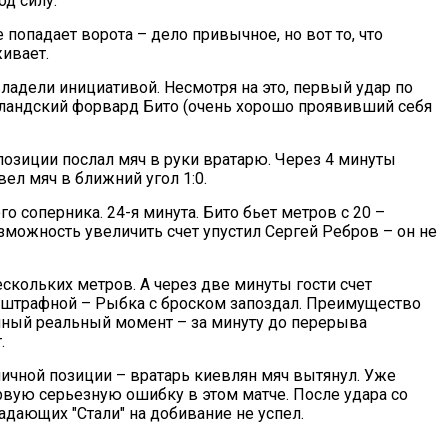
од силу.
 попадает ворота – дело привычное, но вот то, что
живает.
адели инициативой. Несмотря на это, первый удар по
олландский форвард Бито (очень хорошо проявивший себя
позиции послал мяч в руки вратарю. Через 4 минуты
ел мяч в ближний угол 1:0.
го соперника. 24-я минута. Бито бьет метров с 20 –
можность увеличить счет упустил Сергей Ребров – он не
скольких метров. А через две минуты гости счет
л штрафной – Рыбка с броском запоздал. Преимущество
енный реальный момент – за минуту до перерыва
.
личной позиции – вратарь киевлян мяч вытянул. Уже
рвую серьезную ошибку в этом матче. После удара со
адающих "Стали" на добивание не успел.