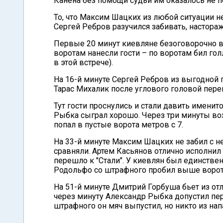
Канена без помощи судьи им оказалось не п
То, что Максим Шацких из любой ситуации не
Сергей Ребров разучился забивать, настора
Первые 20 минут киевляне безоговорочно вл
воротам нанесли гости – по воротам бил г
в этой встрече).
На 16-й минуте Сергей Ребров из выгодной 
Тарас Михалик после углового головой перев
Тут гости проснулись и стали давить именито
Рыбка сыграл хорошо. Через три минуты воз
попал в пустые ворота метров с 7.
На 33-й минуте Максим Шацких не забил с не
сравняли. Артем Касьянов отлично исполни
перешло к "Стали". У киевлян был единств
Родольфо со штрафного пробил выше ворот
На 51-й минуте Дмитрий Горбуша бьет из от
через минуту Александр Рыбка допустил пе
штрафного он мяч выпустил, но никто из нап