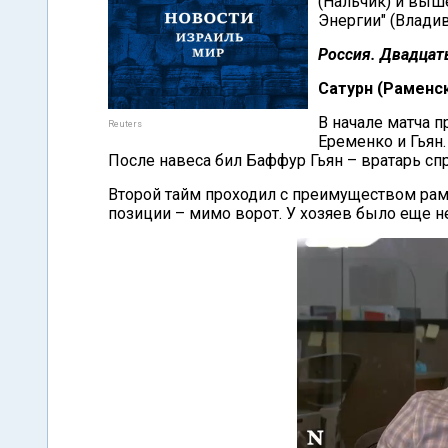
(Нальчик) и выше
Энергии" (Владив
Россия. Двадцать
Сатурн (Раменск
В начале матча 
Reuters
Еременко и Гьян.
После навеса бил Баффур Гьян – вратарь сп
Второй тайм проходил с преимуществом раме
позиции – мимо ворот. У хозяев было еще н