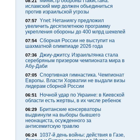
Министр обороны Пакистана:
08:21
исламский мир должен объединиться
против израильской угрозы
Ynet: Нетаниягу предложил
07:57
увеличить десятилетнюю программу
укрепления обороны до 400 млрд шекелей
Сборная России не выступит на
07:54
шахматной олимпиаде 2026 года
Джиу-джитсу. Израильтянка стала
07:36
серебряным призером чемпионата мира в
Абу-Даби
Спортивная гимнастика. Чемпионат
07:05
Европы. Власти Хорватии не выдали визы
лидерам сборной России
Ночной удар по Украине: в Киевской
06:51
области есть жертвы, в их числе ребенок
Британские консерваторы
06:29
выдвинули на выборы бывшего
неонациста, осужденного за
антисемитскую травлю
1037-й день войны: действия в Газе,
06:24