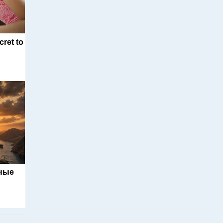
cret to
ьные