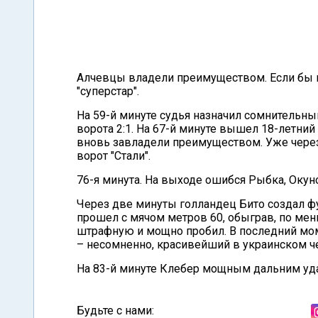
Алчевцы владели преимуществом. Если бы н
"суперстар".
На 59-й минуте судья назначил сомнительный
ворота 2:1. На 67-й минуте вышел 18-летни
вновь завладели преимуществом. Уже через
ворот "Стали".
76-я минута. На выходе ошибся Рыбка, Окун
Через две минуты голландец Бито создал ф
прошел с мячом метров 60, обыграв, по ме
штрафную и мощно пробил. В последний моме
– несомненно, красивейший в украинском ч
На 83-й минуте Клебер мощным дальним уда
Будьте с нами: