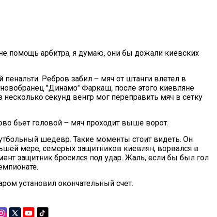
е помощь арбитра, я думаю, они бы дожали киевских
 пенальти. Ребров забил – мяч от штанги влетел в
й новобранец "Динамо" Фаркаш, после этого киевляне
 несколько секунд венгр мог переправить мяч в сетку
ово бьет головой – мяч проходит выше ворот.
утбольный шедевр. Такие моменты стоит видеть. Он
ньшей мере, семерых защитников киевлян, ворвался в
нт защитник бросился под удар. Жаль, если бы был гол
емпионате.
ром установил окончательный счет.