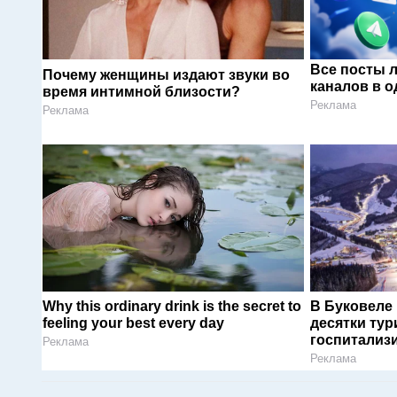
Все посты 
Почему женщины издают звуки во
каналов в о
время интимной близости?
Реклама
Реклама
Why this ordinary drink is the secret to
В Буковеле
feeling your best every day
десятки тур
госпитализ
Реклама
Реклама