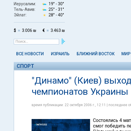
Иерусалим:
19° -
30°
Тель-Авив:
25° -
31°
Эйлат:
28° -
40°
$
3.006 ₪
€
3.463 ₪
ВСЕ НОВОСТИ
ИЗРАИЛЬ
БЛИЖНИЙ ВОСТОК
МИР
СПОРТ
"Динамо" (Киев) выход
чемпионатов Украины 
время публикации: 22 октября 2006 г., 12:11 | последнее о
Состоялись 4 ма
смог победить пе