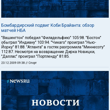
Бомбардирский подвиг Коби Брайанта: обзор
матчей НБА
"Вашингтон" победил "Филадельфию" 105:98. "Бостон"
обыграл "Индиану" 103:94. "Чикаго" проиграл "Нью-
Йорку" 81:88. "Атланта" в гостях разгромила "Миннесоту"
112:87. Несмотря на возвращение Дирка Новицки,
"Даллас" проиграл "Портленду" 81:85.
23.12.2009 09:38
// Спорт