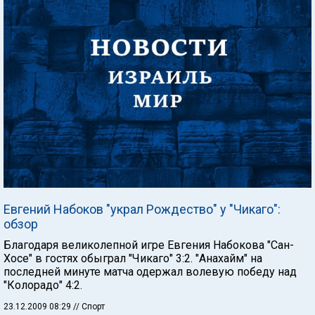
Евгений Набоков "украл Рождество" у "Чикаго":
обзор
Благодаря великолепной игре Евгения Набокова "Сан-
Хосе" в гостях обыграл "Чикаго" 3:2. "Анахайм" на
последней минуте матча одержал волевую победу над
"Колорадо" 4:2.
23.12.2009 08:29
// Спорт