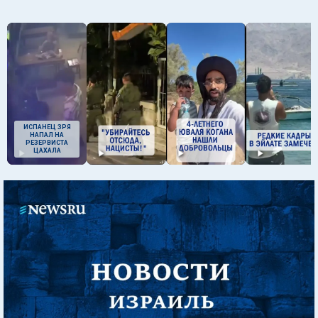
ИСПАНЕЦ ЗРЯ
НАПАЛ НА
РЕЗЕРВИСТА
ЦАХАЛА