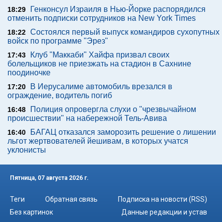
Генконсул Израиля в Нью-Йорке распорядился
18:29
отменить подписки сотрудников на New York Times
Состоялся первый выпуск командиров сухопутных
18:22
войск по программе "Эрез"
Клуб "Маккаби" Хайфа призвал своих
17:43
болельщиков не приезжать на стадион в Сахнине
поодиночке
В Иерусалиме автомобиль врезался в
17:20
ограждение, водитель погиб
Полиция опровергла слухи о "чрезвычайном
16:48
происшествии" на набережной Тель-Авива
БАГАЦ отказался заморозить решение о лишении
16:40
льгот жертвователей йешивам, в которых учатся
уклонисты
Пятница, 07 августа 2026 г.
Теги
Обратная связь
Подписка на новости (RSS)
Без картинок
Данные редакции и устав