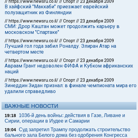
//
https://www.newsru.co.il/
//
Спорт
//
23 декабря 2009
В хайфский "Маккаби" приезжает еврейский
полузащитник из Финляндии
//
https://www.newsru.co.il/
//
Спорт
//
23 декабря 2009
СМИ: Дрор Каштан может продолжить карьеру в
московском "Спартаке"
//
https://www.newsru.co.il/
//
Спорт
//
23 декабря 2009
Лучший гол года забил Роналду. Элиран Атар на
четвертом месте
//
https://www.newsru.co.il/
//
Спорт
//
23 декабря 2009
Авраам Грант недоволен ФИФА и Кубком африканских
наций
//
https://www.newsru.co.il/
//
Спорт
//
23 декабря 2009
Зинеддин Зидан признал: в финале чемпионата мира его
удалили справедливо
ВАЖНЫЕ НОВОСТИ
1036-й день войны: действия в Газе, Ливане и
19:18
Сирии, операции в Иудее и Самарии
Суд запретил Трампу продолжать строительство
19:04
бального зала Белого дома без одобрения Конгресса