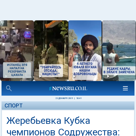
ИСПАНЕЦ ЗРЯ
НАПАЛ НА
РЕЗЕРВИСТА
ЦАХАЛА
23 ДЕКАБРЯ 2009
|
16:41
СПОРТ
Жеребьевка Кубка
чемпионов Содружества: