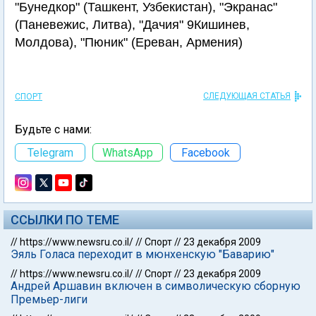
"Бунедкор" (Ташкент, Узбекистан), "Экранас"
(Паневежис, Литва), "Дачия" 9Кишинев,
Молдова), "Пюник" (Ереван, Армения)
СЛЕДУЮЩАЯ СТАТЬЯ
СПОРТ
Будьте с нами:
Telegram
WhatsApp
Facebook
ССЫЛКИ ПО ТЕМЕ
//
https://www.newsru.co.il/
//
Спорт
//
23 декабря 2009
Эяль Голаса переходит в мюнхенскую "Баварию"
//
https://www.newsru.co.il/
//
Спорт
//
23 декабря 2009
Андрей Аршавин включен в символическую сборную
Премьер-лиги