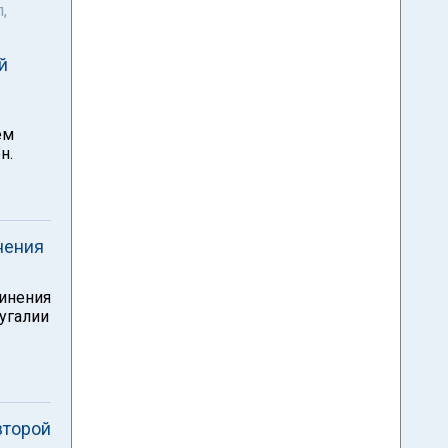
,
й
ем
н.
нения
винения
угалии
второй