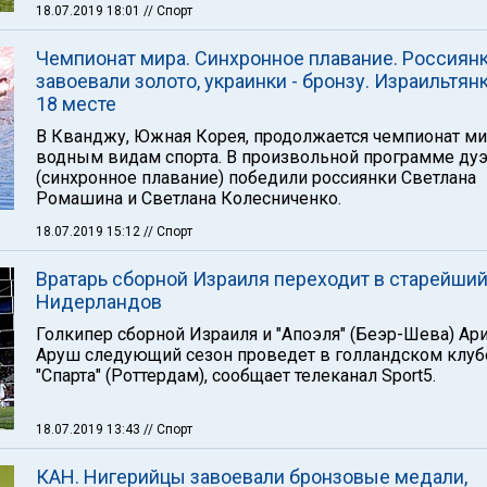
18.07.2019 18:01
// Спорт
Чемпионат мира. Синхронное плавание. Россиян
завоевали золото, украинки - бронзу. Израильтян
18 месте
В Кванджу, Южная Корея, продолжается чемпионат ми
водным видам спорта. В произвольной программе ду
(синхронное плавание) победили россиянки Светлана
Ромашина и Светлана Колесниченко.
18.07.2019 15:12
// Спорт
Вратарь сборной Израиля переходит в старейший
Нидерландов
Голкипер сборной Израиля и "Апоэля" (Беэр-Шева) Ар
Аруш следующий сезон проведет в голландском клуб
"Спарта" (Роттердам), сообщает телеканал Sport5.
18.07.2019 13:43
// Спорт
КАН. Нигерийцы завоевали бронзовые медали,