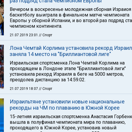
раз подряд стала чемпионом Европы
Вечером в воскресенье молодежная сборная Израиоя
баскетболу выиграла в финальном матче чемпионата
Европы у сборной Испании, и во второй раз подряд ст
чемпионом континента.
21.07.2019 23:01
// Спорт
Лона Чемтай Корлима установила рекорд Израил
заняла 14 место на "Бриллиантовой лиге"
Израильская спортсменка Лона Чемтай Корлима на
проходящем в Лондоне этапе "Бриллиантовой лиги"
установила рекорд Израиля в беге на 5000 метров,
преодолев дистанцию за 14:59.02.
21.07.2019 18:07
// Спорт
Израильтяне установили новые национальные
рекорды на ЧМ по плаванию в Южной Корее
15-летняя израильская спортсменка Анастасия Горбен
вышла в полуфинал чемпионата мира по плаванию,
проходящего в Южной Корее, установив новый