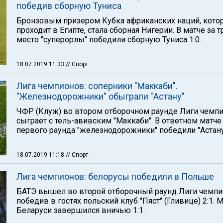
победив сборную Туниса
Бронзовым призером Кубка африканских наций, кото
проходит в Египте, стала сборная Нигерии. В матче за т
место "суперорлы" победили сборную Туниса 1:0.
18.07.2019 11:33
// Спорт
Лига чемпионов: соперники "Маккаби".
"Железнодорожники" обыграли "Астану"
ЧФР (Клуж) во втором отборочном раунде Лиги чемп
сыграет с тель-авивским "Маккаби". В ответном матче
первого раунда "железнодорожники" победили "Астану"
18.07.2019 11:18
// Спорт
Лига чемпионов: белорусы победили в Польше
БАТЭ вышел во второй отборочный раунд Лиги чемпи
победив в гостях польский клуб "Пяст" (Гливице) 2:1. М
Беларуси завершился вничью 1:1.