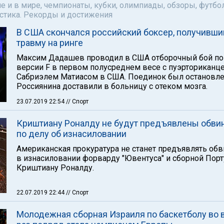
е и в мире, чемпионаты, кубки, олимпиады, обзоры, футбол
астика. Рекорды и достижения
В США скончался российский боксер, получивши
травму на ринге
Максим Дадашев проводил в США отборочный бой по
версии F в первом полусреднем весе с пуэрториканц
Сабриэлем Матиасом в США. Поединок был остановле
Россиянина доставили в больницу с отеком мозга.
23.07.2019 22:54
// Спорт
Криштиану Роналду не будут предъявлены обви
по делу об изнасиловании
Американская прокуратура не станет предъявлять об
в изнасиловании форварду "Ювентуса" и сборной Порт
Криштиану Роналду.
22.07.2019 22:44
// Спорт
Молодежная сборная Израиля по баскетболу во 