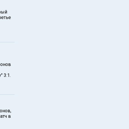
рый
ретье
ионов
 3:1.
онов,
атч в