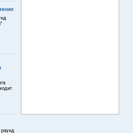
вении
унд
"
в
ата
оходит
 раунд