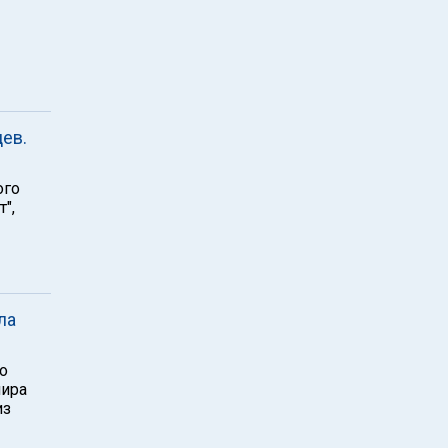
ев.
ого
",
ла
о
мира
из