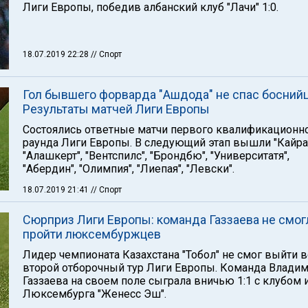
Лиги Европы, победив албанский клуб "Лачи" 1:0.
18.07.2019 22:28
// Спорт
Гол бывшего форварда "Ашдода" не спас боснийц
Результаты матчей Лиги Европы
Состоялись ответные матчи первого квалификационн
раунда Лиги Европы. В следующий этап вышли "Кайрат
"Алашкерт", "Вентспилс", "Брондбю", "Университатя",
"Абердин", "Олимпия", "Лиепая", "Левски".
18.07.2019 21:41
// Спорт
Сюрприз Лиги Европы: команда Газзаева не смог
пройти люксембуржцев
Лидер чемпионата Казахстана "Тобол" не смог выйти в
второй отборочный тур Лиги Европы. Команда Влади
Газзаева на своем поле сыграла вничью 1:1 с клубом 
Люксембурга "Женесс Эш".