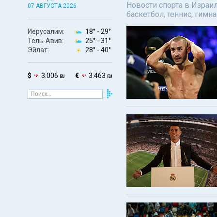
Новости спорта в Израил
07 АВГУСТА 2026
баскетбол, теннис, гимн
Иерусалим:
18° -
29°
Тель-Авив:
25° -
31°
Эйлат:
28° -
40°
$
3.006 ₪
€
3.463 ₪