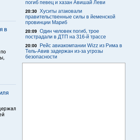
погиб певец и хазан Авишай Леви
Хуситы атаковали
20:30
правительственные силы в йеменской
провинции Мариб
я в
Один человек погиб, трое
20:09
пострадали в ДТП на 316-й трассе
Рейс авиакомпании Wizz из Рима в
20:00
Тель-Авив задержан из-за угрозы
 по
безопасности
ы,
аиля
одержал
ей