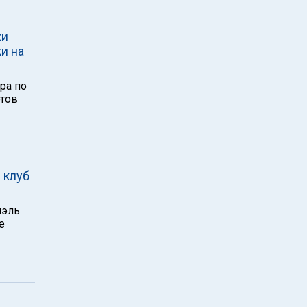
ки
ки на
ра по
этов
 клуб
иэль
е