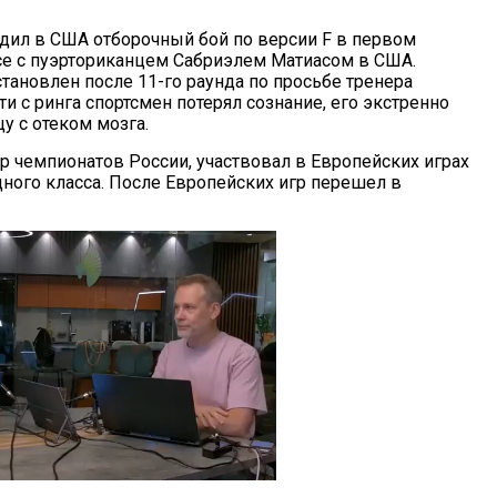
дил в США отборочный бой по версии F в первом
е с пуэрториканцем Сабриэлем Матиасом в США.
тановлен после 11-го раунда по просьбе тренера
и с ринга спортсмен потерял сознание, его экстренно
у с отеком мозга.
р чемпионатов России, участвовал в Европейских играх
дного класса. После Европейских игр перешел в