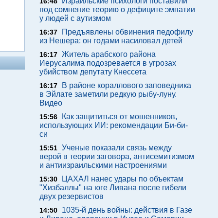
Израильские психологи поставили
16:48
под сомнение теорию о дефиците эмпатии
у людей с аутизмом
Предъявлены обвинения педофилу
16:37
из Нешера: он годами насиловал детей
Житель арабского района
16:17
Иерусалима подозревается в угрозах
убийством депутату Кнессета
В районе кораллового заповедника
16:17
в Эйлате заметили редкую рыбу-луну.
Видео
Как защититься от мошенников,
15:56
использующих ИИ: рекомендации Би-би-
си
Ученые показали связь между
15:51
верой в теории заговора, антисемитизмом
и антиизраильскими настроениями
ЦАХАЛ нанес удары по объектам
15:30
"Хизбаллы" на юге Ливана после гибели
двух резервистов
1035-й день войны: действия в Газе
14:50