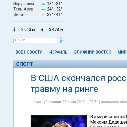
Иерусалим:
18° -
31°
Тель-Авив:
24° -
32°
Эйлат:
28° -
41°
$
3.013 ₪
€
3.478 ₪
ВСЕ НОВОСТИ
ИЗРАИЛЬ
БЛИЖНИЙ ВОСТОК
МИР
СПОРТ
В США скончался росс
травму на ринге
время публикации: 23 июля 2019 г., 22:54 | последнее обно
В американской 
Максим Дадашев.