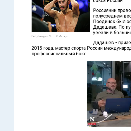
бокса России.
Россиянин прово
полусреднем вес
Поединок был ос
Дадашева. По пут
увезли в больниц
Getty Images. Фото: С.Маркус
Дадашев - призе
2015 года, мастер спорта России междунаро
профессиональный бокс.