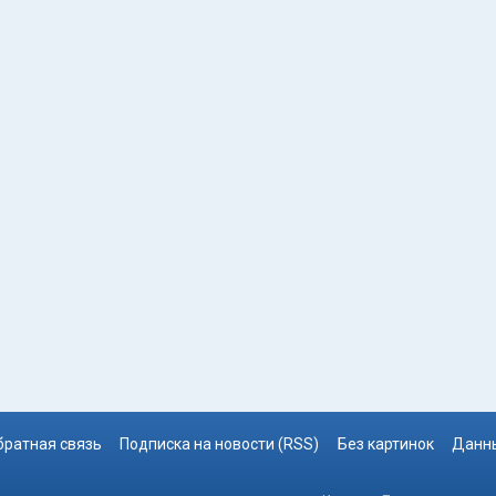
братная связь
Подписка на новости (RSS)
Без картинок
Данны