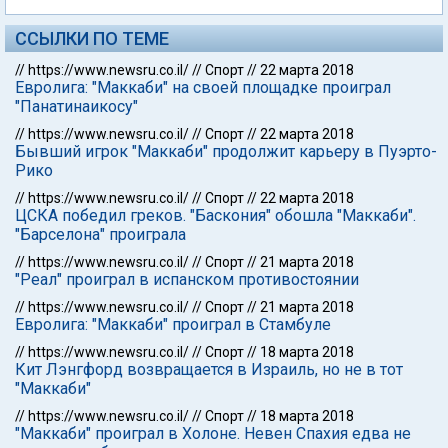
ССЫЛКИ ПО ТЕМЕ
//
https://www.newsru.co.il/
//
Спорт
//
22 марта 2018
Евролига: "Маккаби" на своей площадке проиграл
"Панатинаикосу"
//
https://www.newsru.co.il/
//
Спорт
//
22 марта 2018
Бывший игрок "Маккаби" продолжит карьеру в Пуэрто-
Рико
//
https://www.newsru.co.il/
//
Спорт
//
22 марта 2018
ЦСКА победил греков. "Баскония" обошла "Маккаби".
"Барселона" проиграла
//
https://www.newsru.co.il/
//
Спорт
//
21 марта 2018
"Реал" проиграл в испанском противостоянии
//
https://www.newsru.co.il/
//
Спорт
//
21 марта 2018
Евролига: "Маккаби" проиграл в Стамбуле
//
https://www.newsru.co.il/
//
Спорт
//
18 марта 2018
Кит Лэнгфорд возвращается в Израиль, но не в тот
"Маккаби"
//
https://www.newsru.co.il/
//
Спорт
//
18 марта 2018
"Маккаби" проиграл в Холоне. Невен Спахия едва не