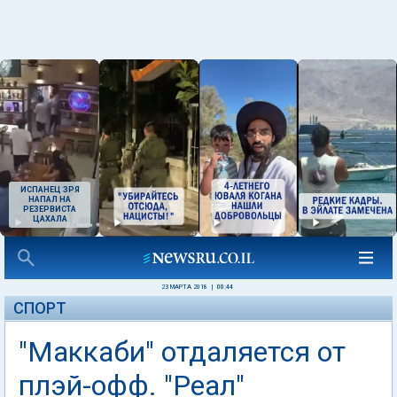
ИСПАНЕЦ ЗРЯ
НАПАЛ НА
РЕЗЕРВИСТА
ЦАХАЛА
23 МАРТА 2018
|
00:44
СПОРТ
"Маккаби" отдаляется от
плэй-офф. "Реал"