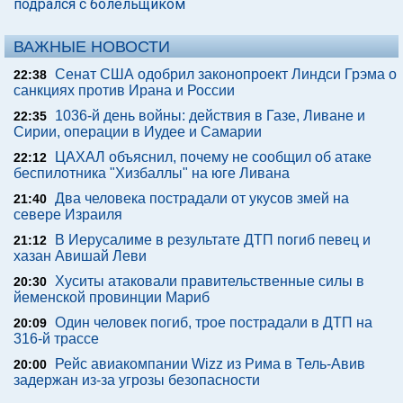
подрался с болельщиком
ВАЖНЫЕ НОВОСТИ
Сенат США одобрил законопроект Линдси Грэма о
22:38
санкциях против Ирана и России
1036-й день войны: действия в Газе, Ливане и
22:35
Сирии, операции в Иудее и Самарии
ЦАХАЛ объяснил, почему не сообщил об атаке
22:12
беспилотника "Хизбаллы" на юге Ливана
Два человека пострадали от укусов змей на
21:40
севере Израиля
В Иерусалиме в результате ДТП погиб певец и
21:12
хазан Авишай Леви
Хуситы атаковали правительственные силы в
20:30
йеменской провинции Мариб
Один человек погиб, трое пострадали в ДТП на
20:09
316-й трассе
Рейс авиакомпании Wizz из Рима в Тель-Авив
20:00
задержан из-за угрозы безопасности