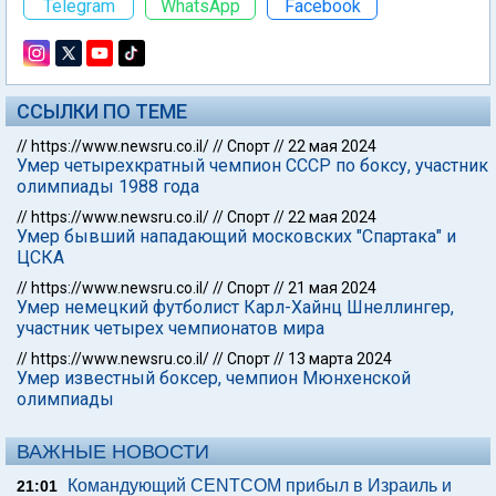
Telegram
WhatsApp
Facebook
ССЫЛКИ ПО ТЕМЕ
//
https://www.newsru.co.il/
//
Спорт
//
22 мая 2024
Умер четырехкратный чемпион СССР по боксу, участник
олимпиады 1988 года
//
https://www.newsru.co.il/
//
Спорт
//
22 мая 2024
Умер бывший нападающий московских "Спартака" и
ЦСКА
//
https://www.newsru.co.il/
//
Спорт
//
21 мая 2024
Умер немецкий футболист Карл-Хайнц Шнеллингер,
участник четырех чемпионатов мира
//
https://www.newsru.co.il/
//
Спорт
//
13 марта 2024
Умер известный боксер, чемпион Мюнхенской
олимпиады
ВАЖНЫЕ НОВОСТИ
Командующий CENTCOM прибыл в Израиль и
21:01