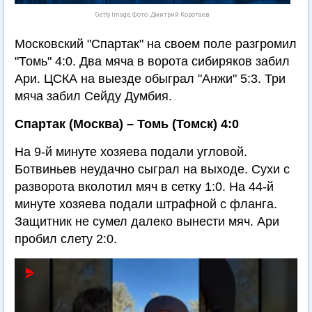
Getty Image, Фото: Дмитрий Коротаев
Московский "Спартак" на своем поле разгромил
"Томь" 4:0. Два мяча в ворота сибиряков забил
Ари. ЦСКА на выезде обыграл "Анжи" 5:3. Три
мяча забил Сейду Думбия.
Спартак (Москва) – Томь (Томск) 4:0
На 9-й минуте хозяева подали угловой.
Ботвиньев неудачно сыграл на выходе. Сухи с
разворота вколотил мяч в сетку 1:0. На 44-й
минуте хозяева подали штрафной с фланга.
Защитник не сумел далеко вынести мяч. Ари
пробил слету 2:0.