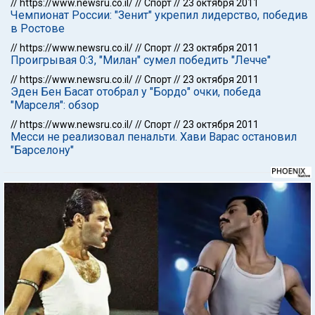
//
https://www.newsru.co.il/
//
Спорт
//
23 октября 2011
Чемпионат России: "Зенит" укрепил лидерство, победив
в Ростове
//
https://www.newsru.co.il/
//
Спорт
//
23 октября 2011
Проигрывая 0:3, "Милан" сумел победить "Лечче"
//
https://www.newsru.co.il/
//
Спорт
//
23 октября 2011
Эден Бен Басат отобрал у "Бордо" очки, победа
"Марселя": обзор
//
https://www.newsru.co.il/
//
Спорт
//
23 октября 2011
Месси не реализовал пенальти. Хави Варас остановил
"Барселону"