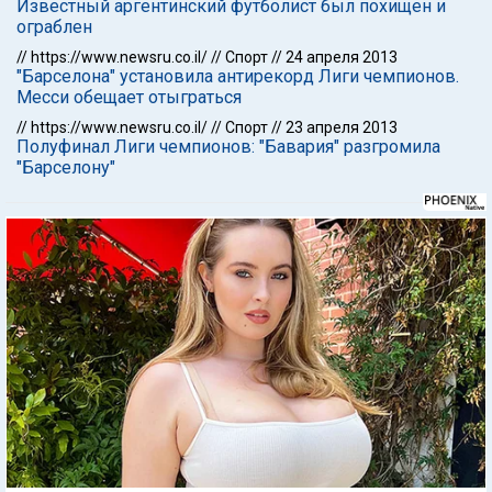
Известный аргентинский футболист был похищен и
ограблен
//
https://www.newsru.co.il/
//
Спорт
//
24 апреля 2013
"Барселона" установила антирекорд Лиги чемпионов.
Месси обещает отыграться
//
https://www.newsru.co.il/
//
Спорт
//
23 апреля 2013
Полуфинал Лиги чемпионов: "Бавария" разгромила
"Барселону"