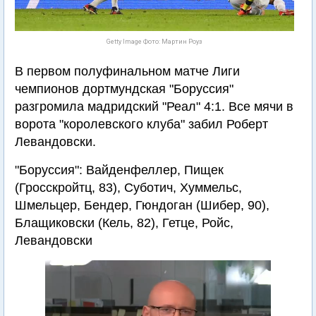
Getty Image Фото: Мартин Роуз
В первом полуфинальном матче Лиги
чемпионов дортмундская "Боруссия"
разгромила мадридский "Реал" 4:1. Все мячи в
ворота "королевского клуба" забил Роберт
Левандовски.
"Боруссия": Вайденфеллер, Пищек
(Гросскройтц, 83), Суботич, Хуммельс,
Шмельцер, Бендер, Гюндоган (Шибер, 90),
Блащиковски (Кель, 82), Гетце, Ройс,
Левандовски