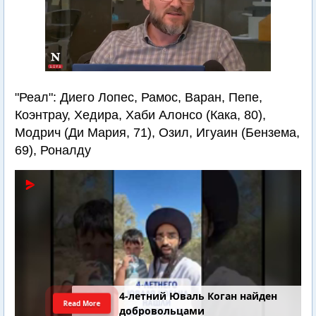
"Реал": Диего Лопес, Рамос, Варан, Пепе,
Коэнтрау, Хедира, Хаби Алонсо (Кака, 80),
Модрич (Ди Мария, 71), Озил, Игуаин (Бензема,
69), Роналду
4-летний Юваль Коган найден
Read More
добровольцами