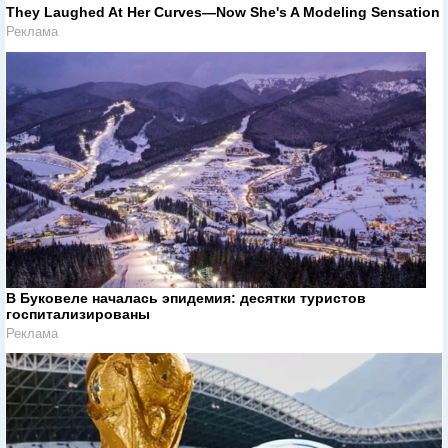
They Laughed At Her Curves—Now She's A Modeling Sensation
Реклама
В Буковеле началась эпидемия: десятки туристов
госпитализированы
Реклама