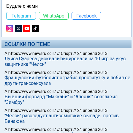
Будьте с нами:
Telegram
WhatsApp
Facebook
ССЫЛКИ ПО ТЕМЕ
//
https://www.newsru.co.il/
//
Спорт
//
24 апреля 2013
Луиса Суареса дисквалифицировали на 10 игр за укус
защитника "Челси"
//
https://www.newsru.co.il/
//
Спорт
//
24 апреля 2013
Французский футболист ограбил проститутку и побил ее
друга-транссексуала
//
https://www.newsru.co.il/
//
Спорт
//
24 апреля 2013
Бывший форвард "Маккаби" и "Апоэля" возглавил
"Зимбру"
//
https://www.newsru.co.il/
//
Спорт
//
24 апреля 2013
"Челси" расследует антисемитские выпады против
Бенаюна
//
https://www.newsru.co.il/
//
Спорт
//
24 апреля 2013