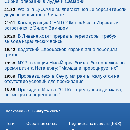
Сирии, операции в Иудее и Самарии
Walla: в ЦАХАЛе выдвигают новые версии гибели
21:32
двух резервистов в Ливане
Командующий CENTCOM прибыл в Израиль и
21:01
встретился с Эялем Замиром
В Ливане хотят прервать переговоры, требуя
20:20
вывода израильских войск
Кадетский Евробаскет. Израильтяне победили
19:42
греков
NYP: полиция Нью-Йорка боится беспорядков во
19:38
время визита Нетаниягу: "Мамдани провоцирует их"
Прорвавшиеся в Сеуту мигранты жалуются на
19:09
отсутствие условий для проживания
Президент Ирана: "США – преступная держава,
18:35
несмотря на переговоры"
Воскресенье, 09 августа 2026 г.
Теги
Обратная связь
Подписка на новости (RSS)