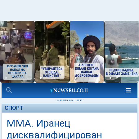
ИСПАНЕЦ ЗРЯ
НАПАЛ НА
РЕЗЕРВИСТА
ЦАХАЛА
24 АПРЕЛЯ 2024
|
23:42
СПОРТ
ММА. Иранец
дисквалифицирован