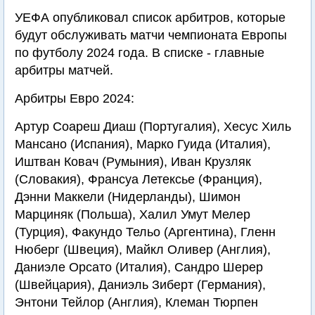
УЕФА опубликовал список арбитров, которые
будут обслуживать матчи чемпионата Европы
по футболу 2024 года. В списке - главные
арбитры матчей.
Арбитры Евро 2024:
Артур Соареш Диаш (Португалия), Хесус Хиль
Мансано (Испания), Марко Гуида (Италия),
Иштван Ковач (Румыния), Иван Крузляк
(Словакия), Франсуа Летексье (Франция),
Дэнни Маккели (Нидерланды), Шимон
Марциняк (Польша), Халил Умут Мелер
(Турция), Факундо Тельо (Аргентина), Гленн
Нюберг (Швеция), Майкл Оливер (Англия),
Даниэле Орсато (Италия), Сандро Шерер
(Швейцария), Даниэль Зиберт (Германия),
Энтони Тейлор (Англия), Клеман Тюрпен