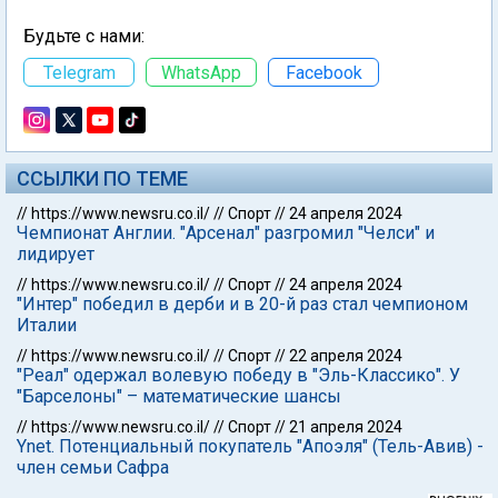
Будьте с нами:
Telegram
WhatsApp
Facebook
ССЫЛКИ ПО ТЕМЕ
//
https://www.newsru.co.il/
//
Спорт
//
24 апреля 2024
Чемпионат Англии. "Арсенал" разгромил "Челси" и
лидирует
//
https://www.newsru.co.il/
//
Спорт
//
24 апреля 2024
"Интер" победил в дерби и в 20-й раз стал чемпионом
Италии
//
https://www.newsru.co.il/
//
Спорт
//
22 апреля 2024
"Реал" одержал волевую победу в "Эль-Классико". У
"Барселоны" – математические шансы
//
https://www.newsru.co.il/
//
Спорт
//
21 апреля 2024
Ynet. Потенциальный покупатель "Апоэля" (Тель-Авив) -
член семьи Сафра