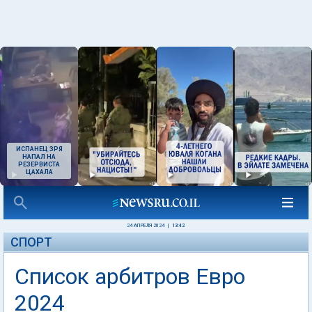
ИСПАНЕЦ ЗРЯ
НАПАЛ НА
РЕЗЕРВИСТА
ЦАХАЛА
24 АПРЕЛЯ 2024
|
13:42
СПОРТ
Список арбитров Евро
2024