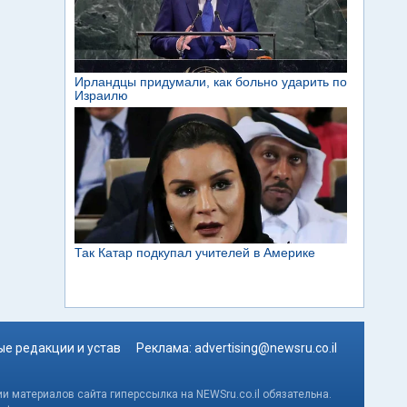
е редакции и устав
Реклама:
advertising@newsru.co.il
и материалов сайта гиперссылка на NEWSru.co.il обязательна.