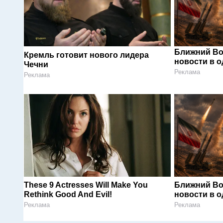
Ближний Во
Кремль готовит нового лидера
новости в 
Чечни
Реклама
Реклама
These 9 Actresses Will Make You
Ближний Во
Rethink Good And Evil!
новости в 
Реклама
Реклама