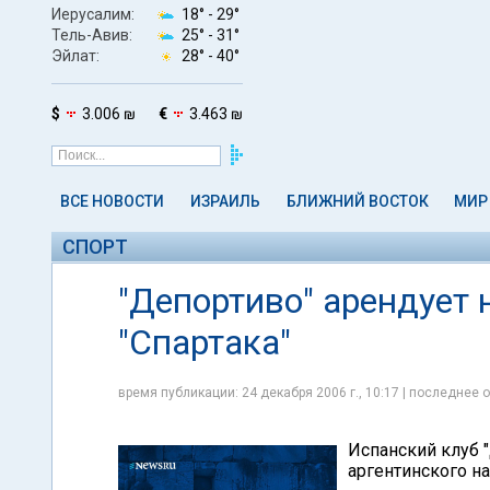
Иерусалим:
18° -
29°
Тель-Авив:
25° -
31°
Эйлат:
28° -
40°
$
3.006 ₪
€
3.463 ₪
ВСЕ НОВОСТИ
ИЗРАИЛЬ
БЛИЖНИЙ ВОСТОК
МИР
СПОРТ
"Депортиво" арендует
"Спартака"
время публикации: 24 декабря 2006 г., 10:17 | последнее о
Испанский клуб 
аргентинского н