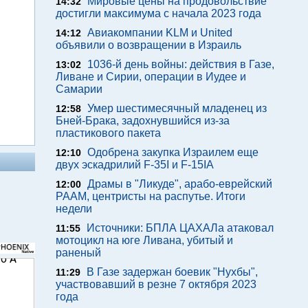
Мировые цены на продовольствие
14:32
достигли максимума с начала 2023 года
Авиакомпании KLM и United
14:12
объявили о возвращении в Израиль
1036-й день войны: действия в Газе,
13:02
Ливане и Сирии, операции в Иудее и
Самарии
Умер шестимесячный младенец из
12:58
Бней-Брака, задохнувшийся из-за
пластикового пакета
Одобрена закупка Израилем еще
12:10
двух эскадрилий F-35I и F-15IA
Драмы в "Ликуде", арабо-еврейский
12:00
РААМ, центристы на распутье. Итоги
недели
Источники: БПЛА ЦАХАЛа атаковал
11:55
мотоцикл на юге Ливана, убитый и
раненый
В Газе задержан боевик "Нухбы",
11:29
участвовавший в резне 7 октября 2023
года