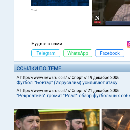
Ynet
Будьте с нами:
Telegram
WhatsApp
Facebook
ССЫЛКИ ПО ТЕМЕ
//
https://www.newsru.co.il/
//
Спорт
//
19 декабря 2006
Футбол: "Бейтар" (Иерусалим) усиливает атаку
//
https://www.newsru.co.il/
//
Спорт
//
21 декабря 2006
"Рекреативо" громит "Реал": обзор футбольных со