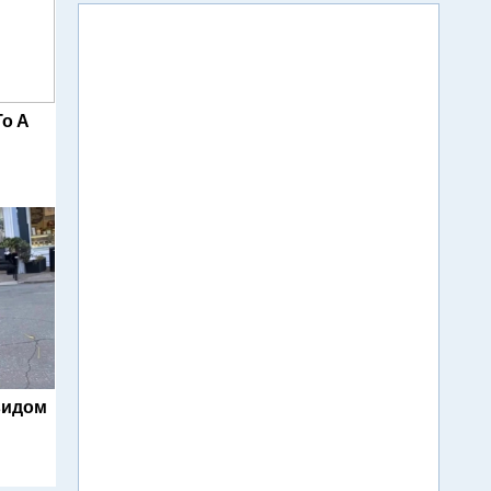
To A
видом