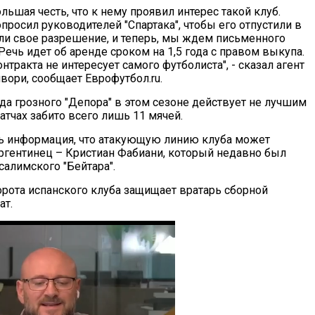
льшая честь, что к нему проявил интерес такой клуб.
росил руководителей "Спартака", чтобы его отпустили в
ли свое разрешение, и теперь, мы ждем письменного
ечь идет об аренде сроком на 1,5 года с правом выкупа.
тракта не интересует самого футболиста", - сказал агент
вори, сообщает Еврофутбол.ru.
да грозного "Депора" в этом сезоне действует не лучшим
атчах забито всего лишь 11 мячей.
сь информация, что атакующую линию клуба может
аргентинец – Кристиан Фабиани, который недавно был
салимского "Бейтара".
орота испанского клуба защищает вратарь сборной
ат.