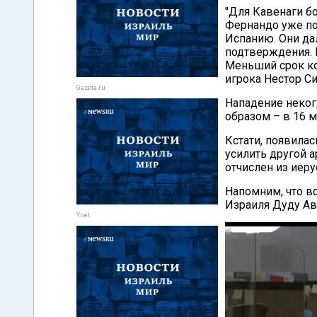
"Для Кавенаги бо
Фернандо уже поп
Испанию. Они да
подтверждения. Р
Меньший срок кон
игрока Нестор Си
Gazeta.ru
Нападение неког
образом – в 16 м
Кстати, появила
усилить другой 
отчислен из иеру
Напомним, что в
Израиля Дуду Ав
Ynet