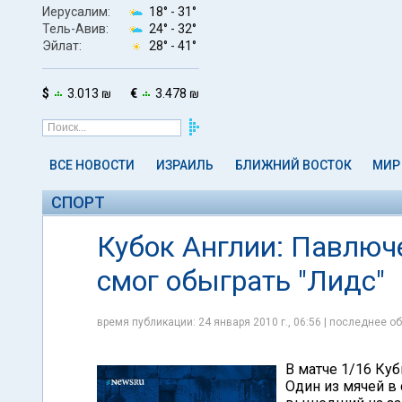
Иерусалим:
18° -
31°
Тель-Авив:
24° -
32°
Эйлат:
28° -
41°
$
3.013 ₪
€
3.478 ₪
ВСЕ НОВОСТИ
ИЗРАИЛЬ
БЛИЖНИЙ ВОСТОК
МИР
СПОРТ
Кубок Англии: Павлюче
смог обыграть "Лидс"
время публикации: 24 января 2010 г., 06:56 | последнее об
В матче 1/16 Куб
Один из мячей в