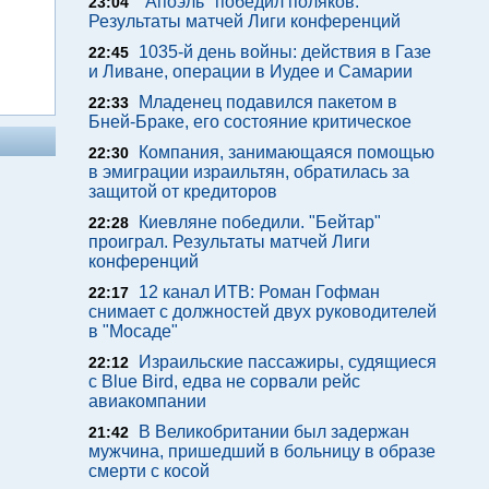
"Апоэль" победил поляков.
23:04
Результаты матчей Лиги конференций
1035-й день войны: действия в Газе
22:45
и Ливане, операции в Иудее и Самарии
Младенец подавился пакетом в
22:33
Бней-Браке, его состояние критическое
Компания, занимающаяся помощью
22:30
в эмиграции израильтян, обратилась за
защитой от кредиторов
Киевляне победили. "Бейтар"
22:28
проиграл. Результаты матчей Лиги
конференций
12 канал ИТВ: Роман Гофман
22:17
снимает с должностей двух руководителей
в "Мосаде"
Израильские пассажиры, судящиеся
22:12
с Blue Bird, едва не сорвали рейс
авиакомпании
В Великобритании был задержан
21:42
мужчина, пришедший в больницу в образе
смерти с косой