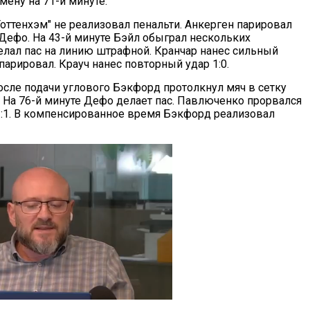
ену на 71-й минуте.
Тоттенхэм" не реализовал пенальти. Анкерген парировал
 Дефо. На 43-й минуте Бэйл обыграл нескольких
елал пас на линию штрафной. Кранчар нанес сильный
парировал. Крауч нанес повторный удар 1:0.
осле подачи углового Бэкфорд протолкнул мяч в сетку
. На 76-й минуте Дефо делает пас. Павлюченко прорвался
2:1. В компенсированное время Бэкфорд реализовал