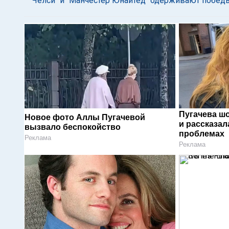
"Челси" и "Манчестер Юнайтед" одерживают побед
Пугачева ш
Новое фото Аллы Пугачевой
и рассказал
вызвало беспокойство
проблемах
Реклама
Реклама