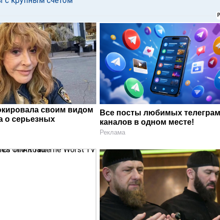
ы с крупным счетом
окировала своим видом
Все посты любимых телегра
а о серьезных
каналов в одном месте!
Реклама