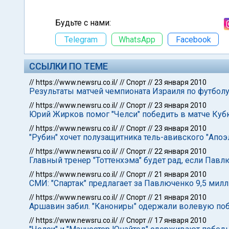
Будьте с нами:
Telegram
WhatsApp
Facebook
ССЫЛКИ ПО ТЕМЕ
//
https://www.newsru.co.il/
//
Спорт
//
23 января 2010
Результаты матчей чемпионата Израиля по футбол
//
https://www.newsru.co.il/
//
Спорт
//
23 января 2010
Юрий Жирков помог "Челси" победить в матче Куб
//
https://www.newsru.co.il/
//
Спорт
//
23 января 2010
"Рубин" хочет полузащитника тель-авивского "Апоэ
//
https://www.newsru.co.il/
//
Спорт
//
22 января 2010
Главный тренер "Тоттенхэма" будет рад, если Павл
//
https://www.newsru.co.il/
//
Спорт
//
21 января 2010
СМИ: "Спартак" предлагает за Павлюченко 9,5 мил
//
https://www.newsru.co.il/
//
Спорт
//
21 января 2010
Аршавин забил. "Канониры" одержали волевую поб
//
https://www.newsru.co.il/
//
Спорт
//
17 января 2010