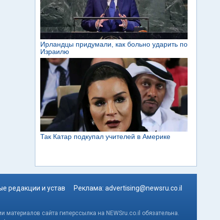
е редакции и устав
Реклама:
advertising@newsru.co.il
и материалов сайта гиперссылка на NEWSru.co.il обязательна.