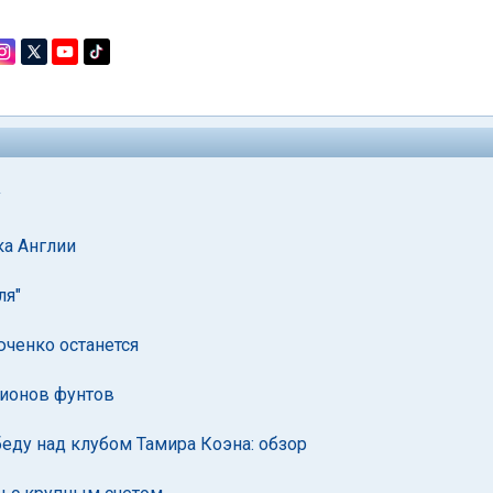
у
ка Англии
ля"
юченко останется
лионов фунтов
еду над клубом Тамира Коэна: обзор