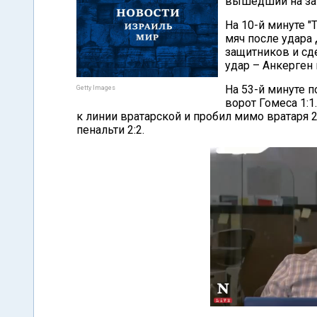
вышедший на зам
На 10-й минуте "
мяч после удара
защитников и сд
удар – Анкерген 
На 53-й минуте п
Getty Images
ворот Гомеса 1:1
к линии вратарской и пробил мимо вратаря 
пенальти 2:2.