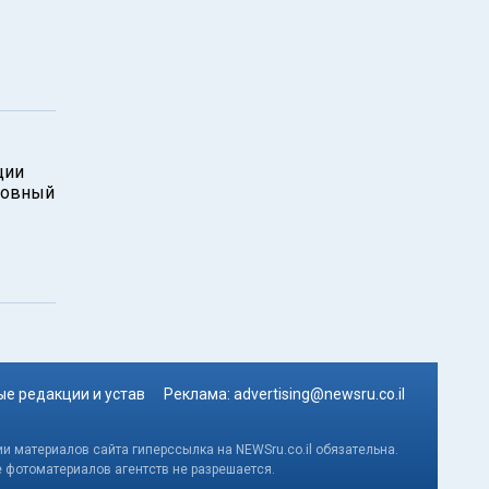
ции
ковный
е редакции и устав
Реклама:
advertising@newsru.co.il
и материалов сайта гиперссылка на NEWSru.co.il обязательна.
е фотоматериалов агентств не разрешается.