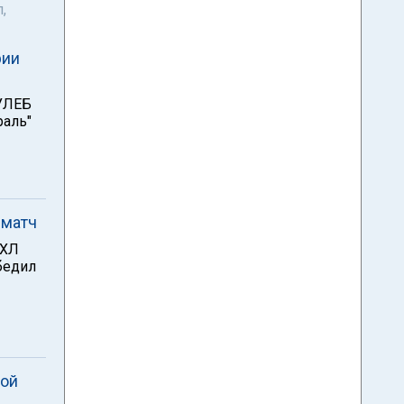
,
рии
 УЛЕБ
раль"
 матч
КХЛ
бедил
ной