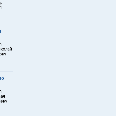
в
1.
и
n
иколай
ону
во
n
вая
лену