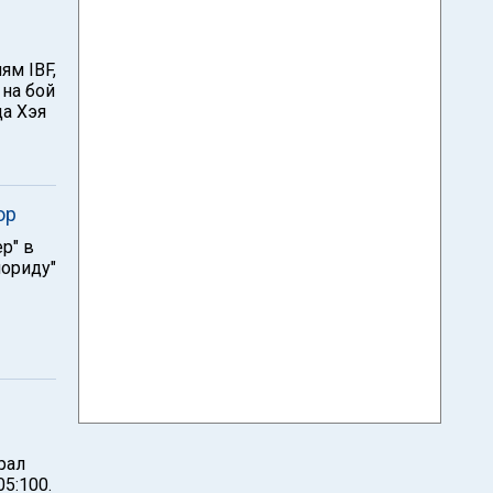
ям IBF,
 на бой
а Хэя
ор
р" в
лориду"
з
рал
05:100.