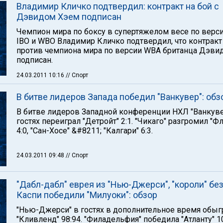
Владимир Кличко подтвердил: контракт на бой с
Дэвидом Хэем подписан
Чемпион мира по боксу в супертяжелом весе по верси
IBO и WBO Владимир Кличко подтвердил, что контракт
против чемпиона мира по версии WBA британца Дэвид
подписан.
24.03.2011 10:16
// Спорт
В битве лидеров Запада победил "Ванкувер": обз
В битве лидеров Западной конференции НХЛ "Ванкуве
гостях переиграл "Детройт" 2:1. "Чикаго" разгромил "Ф
4:0, "Сан-Хосе" &#8211; "Калгари" 6:3.
24.03.2011 09:48
// Спорт
"Дабл-дабл" еврея из "Нью-Джерси", "короли" бе
Каспи победили "Милуоки": обзор
"Нью-Джерси" в гостях в дополнительное время обыг
"Кливленд" 98:94. "Филадельфия" победила "Атланту" 1