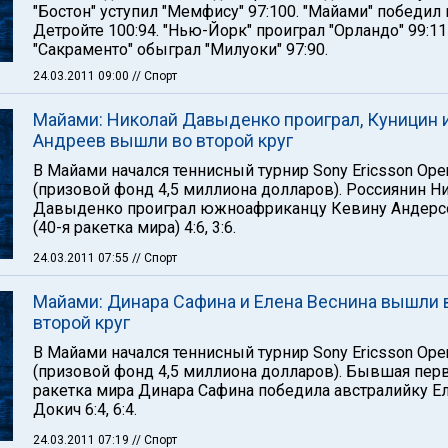
"Бостон" уступил "Мемфису" 97:100. "Майами" победил 
Детройте 100:94. "Нью-Йорк" проиграл "Орландо" 99:11
"Сакраменто" обыграл "Милуоки" 97:90.
24.03.2011 09:00
// Спорт
Майами: Николай Давыденко проиграл, Куницин 
Андреев вышли во второй круг
В Майами начался теннисный турнир Sony Ericsson Ope
(призовой фонд 4,5 миллиона долларов). Россиянин Н
Давыденко проиграл южноафриканцу Кевину Андерс
(40-я ракетка мира) 4:6, 3:6.
24.03.2011 07:55
// Спорт
Майами: Динара Сафина и Елена Веснина вышли 
второй круг
В Майами начался теннисный турнир Sony Ericsson Ope
(призовой фонд 4,5 миллиона долларов). Бывшая пер
ракетка мира Динара Сафина победила австралийку Е
Докич 6:4, 6:4.
24.03.2011 07:19
// Спорт