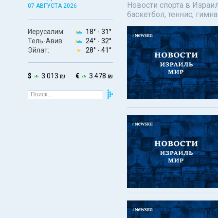
Новости спорта в Израил
07 АВГУСТА 2026
баскетбол, теннис, гимн
Иерусалим:
18° -
31°
Тель-Авив:
24° -
32°
Эйлат:
28° -
41°
$
3.013 ₪
€
3.478 ₪