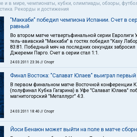
е и в мире, чемпионаты, кубки, олимпиады, обзоры, футбол
астика. Рекорды и достижения
"Маккаби" победил чемпиона Испании. Счет в се
равный
Во втором матче четвертьфинальной серии Евролиги
тель-авивский "Маккаби" в гостях победил "Каху Лабо
83:81. Победный мяч на последних секундах забросил
Джереми Парго. Счет в серии стал 1:1.
24.03.2011 23:36
// Спорт
Финал Востока: "Салават Юлаев" выиграл первый
В первом финальном матче Восточной конференции 
(полуфинал Кубка Гагарина) в Уфе "Салават Юлаев" по
магнитогорский "Металлург" 4:3.
24.03.2011 18:40
// Спорт
Йоси Бенаюн может выйти на поле в матче сбор