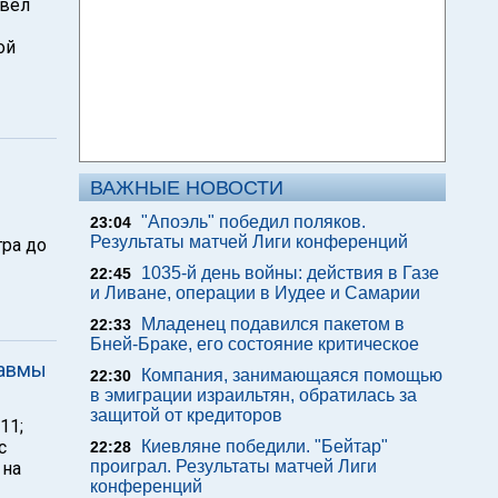
овел
ой
ВАЖНЫЕ НОВОСТИ
"Апоэль" победил поляков.
23:04
Результаты матчей Лиги конференций
тра до
1035-й день войны: действия в Газе
22:45
и Ливане, операции в Иудее и Самарии
Младенец подавился пакетом в
22:33
Бней-Браке, его состояние критическое
равмы
Компания, занимающаяся помощью
22:30
в эмиграции израильтян, обратилась за
защитой от кредиторов
11;
с
Киевляне победили. "Бейтар"
22:28
проиграл. Результаты матчей Лиги
 на
конференций