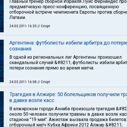
Главный тренер сборной Израиля Луис Фернандес пр
предматчевую пресс-конференцию, посвященную
отборочной встрече чемпионата Европы против сборн
Латвии.
24.03.2011 16:33
// Спорт
Аргентина: футболисты избили арбитра до потери
сознания
В одной из региональных лиг Аргентины произошел
скандальный случай &#8211; футболисты избили арби
потери сознания прямо во время матча.
24.03.2011 16:08
// Спорт
Трагедия в Алжире: 50 болельщиков получили т
в давке возле касс
В алжирском городе Аннаба произошла трагедия &#82
около 50 человек получили травмы в давке возле кас
стадиона "19 мая". Ажиотаж вызвала продажа билетов
отборочный матч Кубка Африки 2012 Алжир &#8211;