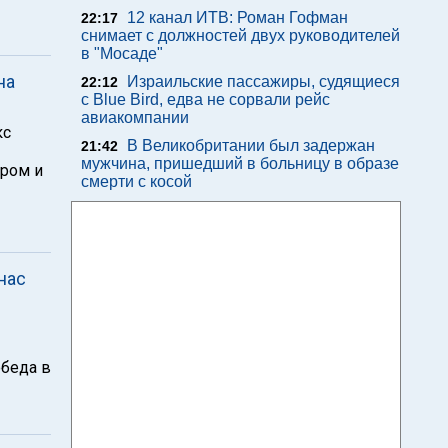
12 канал ИТВ: Роман Гофман
22:17
снимает с должностей двух руководителей
в "Мосаде"
на
Израильские пассажиры, судящиеся
22:12
с Blue Bird, едва не сорвали рейс
авиакомпании
кс
В Великобритании был задержан
21:42
мужчина, пришедший в больницу в образе
Бром и
смерти с косой
нас
обеда в