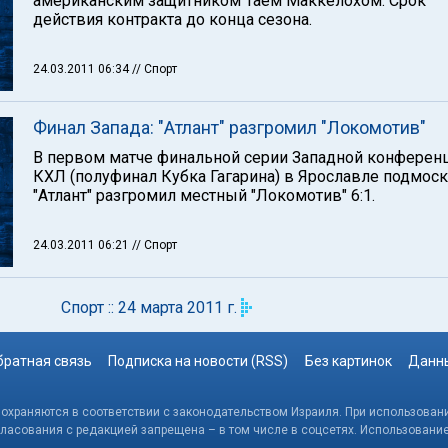
американским защитником Таем Маккелохом. Срок
действия контракта до конца сезона.
24.03.2011 06:34
// Спорт
Финал Запада: "Атлант" разгромил "Локомотив"
В первом матче финальной серии Западной конферен
КХЛ (полуфинал Кубка Гагарина) в Ярославле подмос
"Атлант" разгромил местный "Локомотив" 6:1.
24.03.2011 06:21
// Спорт
Спорт :: 24 марта 2011 г.
братная связь
Подписка на новости (RSS)
Без картинок
Данны
, охраняются в соответствии с законодательством Израиля. При использовани
гласования с редакцией запрещена – в том числе в соцсетях. Использовани