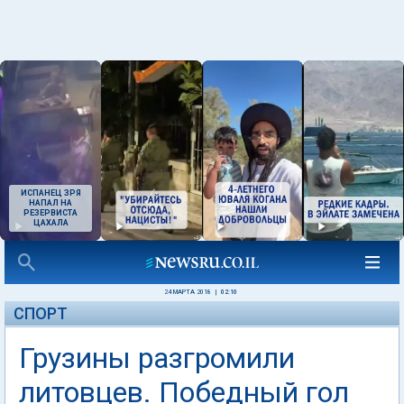
ИСПАНЕЦ ЗРЯ
НАПАЛ НА
РЕЗЕРВИСТА
ЦАХАЛА
24 МАРТА 2018
|
02:10
СПОРТ
Грузины разгромили
литовцев. Победный гол