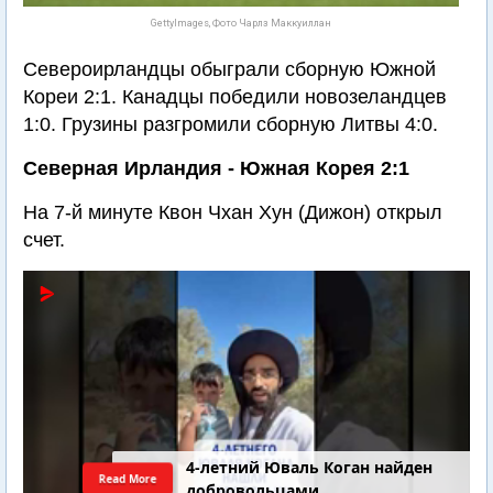
GettyImages, Фото Чарлз Маккуиллан
Североирландцы обыграли сборную Южной
Кореи 2:1. Канадцы победили новозеландцев
1:0. Грузины разгромили сборную Литвы 4:0.
Северная Ирландия - Южная Корея 2:1
На 7-й минуте Квон Чхан Хун (Дижон) открыл
счет.
4-летний Юваль Коган найден
Read More
добровольцами