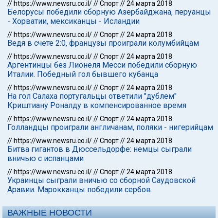
//
https://www.newsru.co.il/
//
Спорт
//
24 марта 2018
Белорусы победили сборную Азербайджана, перуанцы
- Хорватии, мексиканцы - Исландии
//
https://www.newsru.co.il/
//
Спорт
//
24 марта 2018
Ведя в счете 2:0, французы проиграли колумбийцам
//
https://www.newsru.co.il/
//
Спорт
//
24 марта 2018
Аргентинцы без Лионеля Месси победили сборную
Италии. Победный гол бывшего кубанца
//
https://www.newsru.co.il/
//
Спорт
//
24 марта 2018
На гол Салаха португальцы ответили "дублем"
Криштиану Роналду в компенсированное время
//
https://www.newsru.co.il/
//
Спорт
//
24 марта 2018
Голландцы проиграли англичанам, поляки - нигерийцам
//
https://www.newsru.co.il/
//
Спорт
//
24 марта 2018
Битва гигантов в Дюссельдорфе: немцы сыграли
вничью с испанцами
//
https://www.newsru.co.il/
//
Спорт
//
24 марта 2018
Украинцы сыграли вничью со сборной Саудовской
Аравии. Марокканцы победили сербов
ВАЖНЫЕ НОВОСТИ