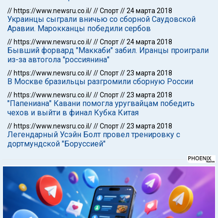
//
https://www.newsru.co.il/
//
Спорт
//
24 марта 2018
Украинцы сыграли вничью со сборной Саудовской
Аравии. Марокканцы победили сербов
//
https://www.newsru.co.il/
//
Спорт
//
24 марта 2018
Бывший форвард "Маккаби" забил. Иранцы проиграли
из-за автогола "россиянина"
//
https://www.newsru.co.il/
//
Спорт
//
23 марта 2018
В Москве бразильцы разгромили сборную России
//
https://www.newsru.co.il/
//
Спорт
//
23 марта 2018
"Папениана" Кавани помогла уругвайцам победить
чехов и выйти в финал Кубка Китая
//
https://www.newsru.co.il/
//
Спорт
//
23 марта 2018
Легендарный Усэйн Болт провел тренировку с
дортмундской "Боруссией"