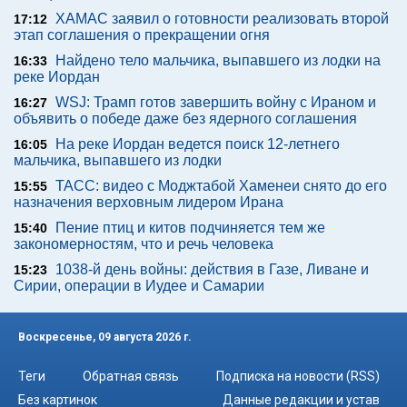
ХАМАС заявил о готовности реализовать второй
17:12
этап соглашения о прекращении огня
Найдено тело мальчика, выпавшего из лодки на
16:33
реке Иордан
WSJ: Трамп готов завершить войну с Ираном и
16:27
объявить о победе даже без ядерного соглашения
На реке Иордан ведется поиск 12-летнего
16:05
мальчика, выпавшего из лодки
ТАСС: видео с Моджтабой Хаменеи снято до его
15:55
назначения верховным лидером Ирана
Пение птиц и китов подчиняется тем же
15:40
закономерностям, что и речь человека
1038-й день войны: действия в Газе, Ливане и
15:23
Сирии, операции в Иудее и Самарии
Воскресенье, 09 августа 2026 г.
Теги
Обратная связь
Подписка на новости (RSS)
Без картинок
Данные редакции и устав