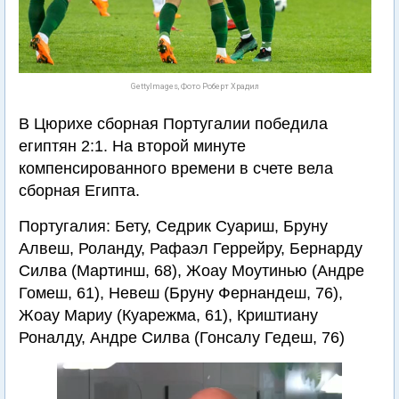
GettyImages, Фото Роберт Храдил
В Цюрихе сборная Португалии победила
египтян 2:1. На второй минуте
компенсированного времени в счете вела
сборная Египта.
Португалия: Бету, Седрик Суариш, Бруну
Алвеш, Роланду, Рафаэл Геррейру, Бернарду
Силва (Мартинш, 68), Жоау Моутинью (Андре
Гомеш, 61), Невеш (Бруну Фернандеш, 76),
Жоау Мариу (Куарежма, 61), Криштиану
Роналду, Андре Силва (Гонсалу Гедеш, 76)