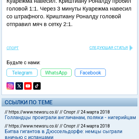
Куарежма навесил. Криштиану Роналду пробил
головой 1:1. Через 3 минуты Куарежма навесил
со штрафного. Криштиану Роналду головой
отправил мяч в сетку 2:1.
СЛЕДУЮЩАЯ СТАТЬЯ
СПОРТ
Будьте с нами:
Telegram
WhatsApp
Facebook
ССЫЛКИ ПО ТЕМЕ
//
https://www.newsru.co.il/
//
Спорт
//
24 марта 2018
Голландцы проиграли англичанам, поляки - нигерийцам
//
https://www.newsru.co.il/
//
Спорт
//
24 марта 2018
Битва гигантов в Дюссельдорфе: немцы сыграли
вничью с испанцами