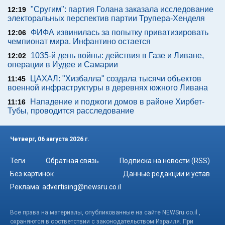
"Сругим": партия Голана заказала исследование
12:19
электоральных перспектив партии Трупера-Хенделя
ФИФА извинилась за попытку приватизировать
12:06
чемпионат мира. Инфантино остается
1035-й день войны: действия в Газе и Ливане,
12:02
операции в Иудее и Самарии
ЦАХАЛ: "Хизбалла" создала тысячи объектов
11:45
военной инфраструктуры в деревнях южного Ливана
Нападение и поджоги домов в районе Хирбет-
11:16
Тубы, проводится расследование
Четверг, 06 августа 2026 г.
Теги
Обратная связь
Подписка на новости (RSS)
Без картинок
Данные редакции и устав
Реклама:
advertising@newsru.co.il
Все права на материалы, опубликованные на сайте NEWSru.co.il ,
охраняются в соответствии с законодательством Израиля. При