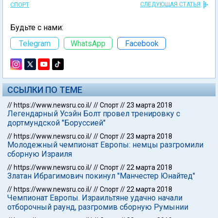
СЛЕДУЮЩАЯ СТАТЬЯ
СПОРТ
Будьте с нами:
Telegram
WhatsApp
Facebook
ССЫЛКИ ПО ТЕМЕ
//
https://www.newsru.co.il/
//
Спорт
//
23 марта 2018
Легендарный Усэйн Болт провел тренировку с
дортмундской "Боруссией"
//
https://www.newsru.co.il/
//
Спорт
//
23 марта 2018
Молодежный чемпионат Европы: немцы разгромили
сборную Израиля
//
https://www.newsru.co.il/
//
Спорт
//
22 марта 2018
Златан Ибрагимович покинул "Манчестер Юнайтед"
//
https://www.newsru.co.il/
//
Спорт
//
22 марта 2018
Чемпионат Европы. Израильтяне удачно начали
отборочный раунд, разгромив сборную Румынии