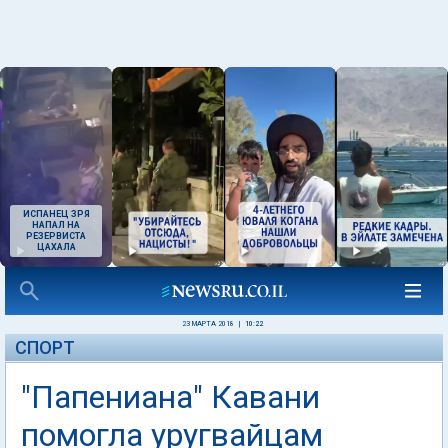
ИСПАНЕЦ ЗРЯ
НАПАЛ НА
РЕЗЕРВИСТА
ЦАХАЛА
23 МАРТА 2018
|
10:22
СПОРТ
"Папениана" Кавани
помогла уругвайцам