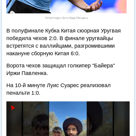
GettyImages, Фото Буда Мендеш
В полуфинале Кубка Китая сюорная Уругвая
победила чехов 2:0. В финале уругвайцы
встретятся с валлийцами, разгромившими
накануне сборную Китая 6:0.
Ворота чехов защищал голкипер "Байера"
Иржи Павленка.
На 10-й минуте Луис Суарес реализовал
пенальти 1:0.