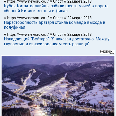
//
https://www.newsru.co.il/
//
Спорт
//
22 марта 2018
Кубок Китая: валлийцы забили шесть мячей в ворота
сборной Китая и вышли в финал
//
https://www.newsru.co.il/
//
Спорт
//
22 марта 2018
Нерасторопность вратаря стоила команде выхода в
полуфинал
//
https://www.newsru.co.il/
//
Спорт
//
22 марта 2018
Нападающий "Бейтара": "Я наказан достаточно. Между
глупостью и изнасилованием есть разница"