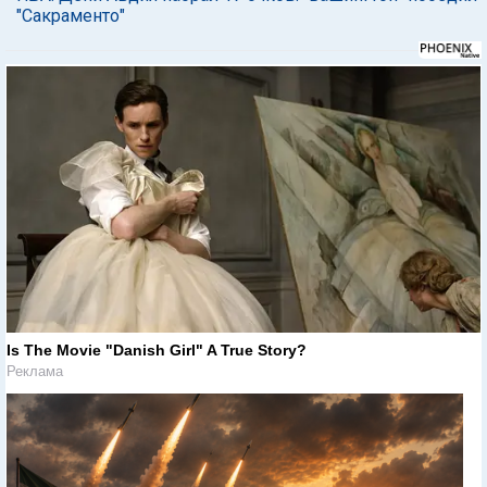
"Сакраменто"
Is The Movie "Danish Girl" A True Story?
Реклама