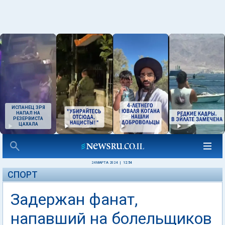
ИСПАНЕЦ ЗРЯ
НАПАЛ НА
РЕЗЕРВИСТА
ЦАХАЛА
24 МАРТА 2024
|
12:54
СПОРТ
Задержан фанат,
напавший на болельщиков