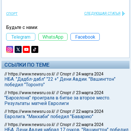
СЛЕДУЮЩАЯ СТАТЬЯ
СПОРТ
Будьте с нами:
Telegram
WhatsApp
Facebook
ССЫЛКИ ПО ТЕМЕ
//
https://www.newsru.co.il/
//
Спорт
//
24 марта 2024
НБА. "Дадбл-дабл" "22 +" Дени Авдии. "Вашингтон"
победил "Торонто"
//
https://www.newsru.co.il/
//
Спорт
//
23 марта 2024
"Барселона" проиграла в битве за второе место.
Результаты матчей Евролиги
//
https://www.newsru.co.il/
//
Спорт
//
22 марта 2024
Евролига. "Маккаби" победил "Баварию"
//
https://www.newsru.co.il/
//
Спорт
//
22 марта 2024
НБА. Дени Авдия набрал 17 очков. "Вашингтон" победил