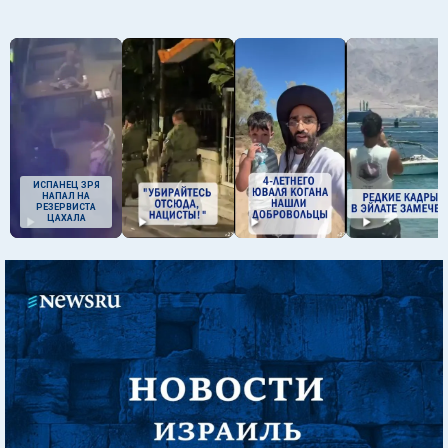
ИСПАНЕЦ ЗРЯ
НАПАЛ НА
РЕЗЕРВИСТА
ЦАХАЛА