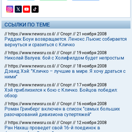
ССЫЛКИ ПО ТЕМЕ
//
https://www.newsru.co.il/
//
Спорт
//
21 ноября 2008
Риддик Боуи возвращается. Ленокс Льюис собирается
вернуться и сразиться с Кличко
//
https://www.newsru.co.il/
//
Спорт
//
19 ноября 2008
Николай Валуев: бой с Холифилдом будет непростым
//
https://www.newsru.co.il/
//
Спорт
//
18 ноября 2008
Дэвид Хэй: "Кличко – лучшие в мире. Я хочу драться с
ними"
//
https://www.newsru.co.il/
//
Спорт
//
17 ноября 2008
Хэй приблизился к бою с Кличко. Бойцов победил:
обзор
//
https://www.newsru.co.il/
//
Спорт
//
16 ноября 2008
Роман Гринберг включен в список "самых больших
разочарований дивизиона супертяжей"
//
https://www.newsru.co.il/
//
Спорт
//
12 ноября 2008
Ран Нахаш проведет свой 16-й поединок в