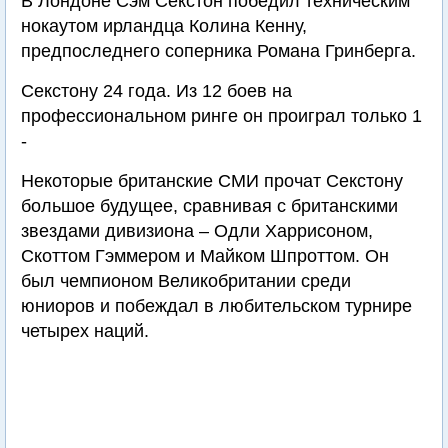
В Лондоне Сэм Секстон победил техническим
нокаутом ирландца Колина Кенну,
предпоследнего соперника Романа Гринберга.
Секстону 24 года. Из 12 боев на
профессиональном ринге он проиграл только 1
-
Некоторые британские СМИ прочат Секстону
большое будущее, сравнивая с британскими
звездами дивизиона – Одли Харрисоном,
Скоттом Гэммером и Майком Шпроттом. Он
был чемпионом Великобритании среди
юниоров и побеждал в любительском турнире
четырех наций.