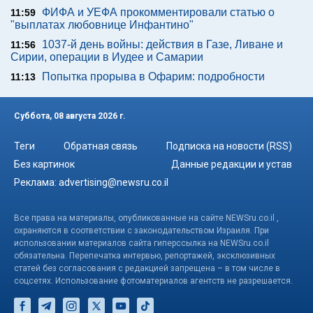
ФИФА и УЕФА прокомментировали статью о
11:59
"выплатах любовнице Инфантино"
1037-й день войны: действия в Газе, Ливане и
11:56
Сирии, операции в Иудее и Самарии
Попытка прорыва в Офарим: подробности
11:13
Суббота, 08 августа 2026 г.
Теги
Обратная связь
Подписка на новости (RSS)
Без картинок
Данные редакции и устав
Реклама:
advertising@newsru.co.il
Все права на материалы, опубликованные на сайте NEWSru.co.il ,
охраняются в соответствии с законодательством Израиля. При
использовании материалов сайта гиперссылка на NEWSru.co.il
обязательна. Перепечатка интервью, репортажей, эксклюзивных
статей без согласования с редакцией запрещена – в том числе в
соцсетях. Использование фотоматериалов агентств не разрешается.