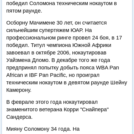
победил Соломона техническим нокаутом в
пятом раунде.
Осборну Мачимене 30 лет, он считается
сильнейшим супертяжем ЮАР. На
профессиональном ринге провел 24 боя, в 17
победил. Титул чемпиона Южной Африки
завоевал в октябре 2006, нокаутировав
Уайзмена Дломо. В декабре того же года
предпринял попытку добыть пояса WBA Pan
African и IBF Pan Pacific, но проиграл
техническим нокаутом в девятом раунде Шейну
Камерону.
В феврале этого года нокаутировал
знаменитого ветерана Корри "Снайпера"
Сандерса.
Мияну Соломону 34 года. На