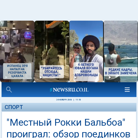
ИСПАНЕЦ ЗРЯ
НАПАЛ НА
РЕЗЕРВИСТА
ЦАХАЛА
24 НОЯБРЯ 2008
|
11:10
СПОРТ
"Местный Рокки Бальбоа"
проиграл: обзор поединков