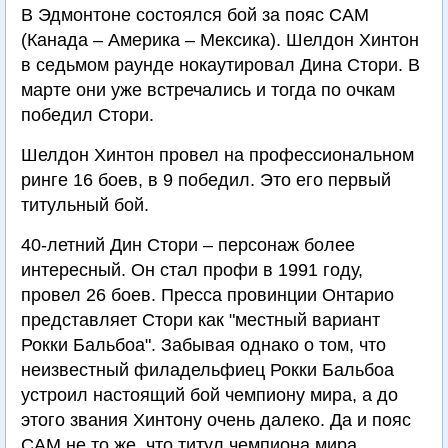
В Эдмонтоне состоялся бой за пояс САМ
(Канада – Америка – Мексика). Шелдон Хинтон
в седьмом раунде нокаутировал Дина Стори. В
марте они уже встречались и тогда по очкам
победил Стори.
Шелдон Хинтон провел на профессиональном
ринге 16 боев, в 9 победил. Это его первый
титульный бой.
40-летний Дин Стори – персонаж более
интересный. Он стал профи в 1991 году,
провел 26 боев. Пресса провинции Онтарио
представляет Стори как "местный вариант
Рокки Бальбоа". Забывая однако о том, что
неизвестный филадельфиец Рокки Бальбоа
устроил настоящий бой чемпиону мира, а до
этого звания Хинтону очень далеко. Да и пояс
САМ не то же, что титул чемпиона мира.