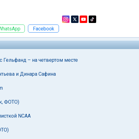
WhatsApp
Facebook
с Гельфанд – на четвертом месте
нтьева и Динара Сафина
im
к, ФОТО)
листкой NCAA
ОТО)