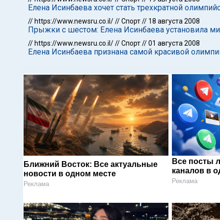
Елена Исинбаева хочет стать трехкратной олимпи
//
https://www.newsru.co.il/
//
Спорт
//
18 августа 2008
Прыжки с шестом: Елена Исинбаева установила м
//
https://www.newsru.co.il/
//
Спорт
//
01 августа 2008
Елена Исинбаева признана самой красивой олимпи
Все посты 
Ближний Восток: Все актуальные
каналов в о
новости в одном месте
Реклама
Реклама