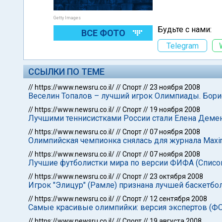
Getty Images
Будьте с нами:
ВСЕ ФОТО
Telegram
ССЫЛКИ ПО ТЕМЕ
//
https://www.newsru.co.il/
//
Спорт
//
23 ноября 2008
Веселин Топалов – лучший игрок Олимпиады. Бори
//
https://www.newsru.co.il/
//
Спорт
//
19 ноября 2008
Лучшими теннисистками России стали Елена Деме
//
https://www.newsru.co.il/
//
Спорт
//
07 ноября 2008
Олимпийская чемпионка снялась для журнала Max
//
https://www.newsru.co.il/
//
Спорт
//
07 ноября 2008
Лучшие футболистки мира по версии ФИФА (Списо
//
https://www.newsru.co.il/
//
Спорт
//
23 октября 2008
Игрок "Элицур" (Рамле) признана лучшей баскетбо
//
https://www.newsru.co.il/
//
Спорт
//
12 сентября 2008
Самые красивые олимпийки: версия экспертов (Ф
//
https://www.newsru.co.il/
//
Спорт
//
19 августа 2008