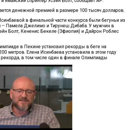
и ямайский спринтер Усэйн Болт, сообщает АР.
ется денежной премией в размере 100 тысяч долларов.
синбаевой в финальной части конкурса были бегуньи из
 – Памела Джелимо и Тирунеш Дибаба. У мужчин в
йн Болт, Кененис Бекеле (Эфиопия) и Дайрон Роблес
лимпиаде в Пекине установил рекорды в беге на
200 метров. Елена Исинбаева установила в этом году
рекорда, в том числе один в финале Олимпиады