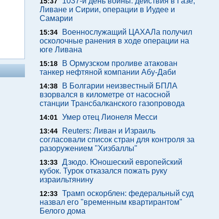
1037-й день войны: действия в Газе,
15:37
Ливане и Сирии, операции в Иудее и
Самарии
Военнослужащий ЦАХАЛа получил
15:34
осколочные ранения в ходе операции на
юге Ливана
В Ормузском проливе атакован
15:18
танкер нефтяной компании Абу-Даби
В Болгарии неизвестный БПЛА
14:38
взорвался в километре от насосной
станции Трансбалканского газопровода
Умер отец Лионеля Месси
14:01
Reuters: Ливан и Израиль
13:44
согласовали список стран для контроля за
разоружением "Хизбаллы"
Дзюдо. Юношеский европейский
13:33
кубок. Турок отказался пожать руку
израильтянину
Трамп оскорблен: федеральный суд
12:33
назвал его "временным квартирантом"
Белого дома