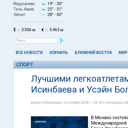
Иерусалим:
19° -
30°
Тель-Авив:
25° -
31°
Эйлат:
28° -
40°
$
3.006 ₪
€
3.463 ₪
ВСЕ НОВОСТИ
ИЗРАИЛЬ
БЛИЖНИЙ ВОСТОК
МИР
СПОРТ
Лучшими легкоатлета
Исинбаева и Усэйн Бо
время публикации: 24 ноября 2008 г., 06:34 | последнее об
В Монако состоя
Международной Ф