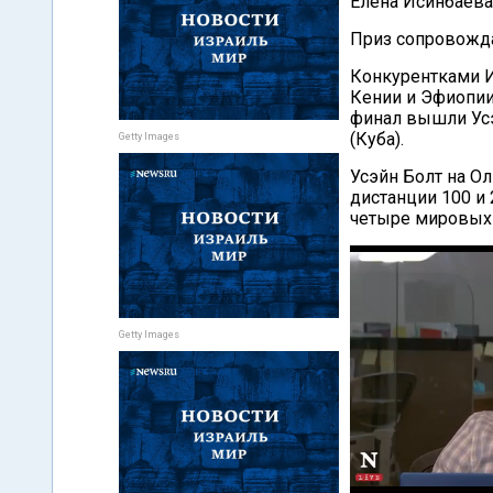
Елена Исинбаева 
Приз сопровожда
Конкурентками И
Кении и Эфиопии
финал вышли Усэ
(Куба).
Getty Images
Усэйн Болт на О
дистанции 100 и 
четыре мировых 
Getty Images