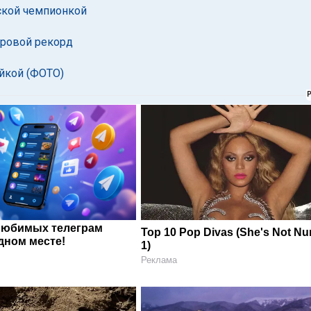
йской чемпионкой
ировой рекорд
йкой (ФОТО)
любимых телеграм
Top 10 Pop Divas (She's Not N
дном месте!
1)
Реклама