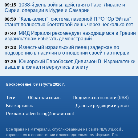
1038-й день войны: действия в Газе, Ливане и
09:15
Сирии, операции в Иудее и Самарии
"Калькалист": система лазерной ПРО "Ор Эйтан"
08:50
станет полностью боеготовой лишь через несколько лет
МИД Израиля рекомендует находящимся в Греции
07:40
израильтянам избегать демонстраций
Известный израильский певец задержан по
07:33
подозрению в насилии в отношении своей партнерши
Юниорский Евробаскет. Дивизион В. Израильтянки
07:29
вышли в финал и вернулись в элиту
Воскресенье, 09 августа 2026 г.
Теги
Обратная связь
Подписка на новости (RSS)
Без картинок
Данные редакции и устав
Реклама:
advertising@newsru.co.il
Все права на материалы, опубликованные на сайте NEWSru.co.il ,
охраняются в соответствии с законодательством Израиля. При