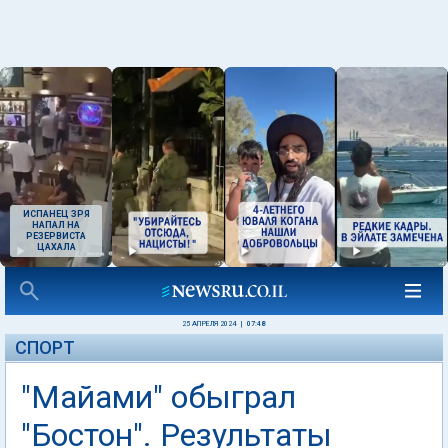
ИСПАНЕЦ ЗРЯ
НАПАЛ НА
РЕЗЕРВИСТА
ЦАХАЛА
25 АПРЕЛЯ 2024
|
07:48
СПОРТ
"Майами" обыграл
"Бостон". Результаты