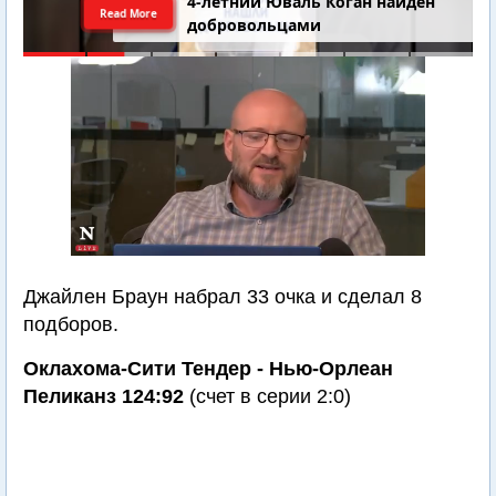
4-летний Юваль Коган найден
Read More
добровольцами
Джайлен Браун набрал 33 очка и сделал 8
подборов.
Оклахома-Сити Тендер - Нью-Орлеан
Пеликанз 124:92
(счет в серии 2:0)