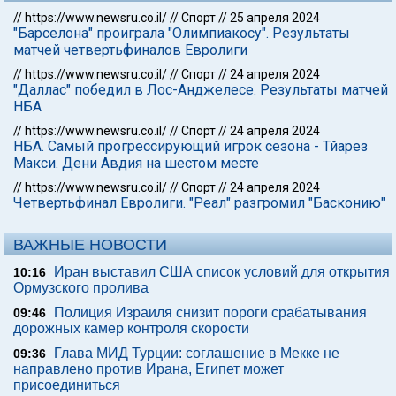
//
https://www.newsru.co.il/
//
Спорт
//
25 апреля 2024
"Барселона" проиграла "Олимпиакосу". Результаты
матчей четвертьфиналов Евролиги
//
https://www.newsru.co.il/
//
Спорт
//
24 апреля 2024
"Даллас" победил в Лос-Анджелесе. Результаты матчей
НБА
//
https://www.newsru.co.il/
//
Спорт
//
24 апреля 2024
НБА. Самый прогрессирующий игрок сезона - Тйарез
Макси. Дени Авдия на шестом месте
//
https://www.newsru.co.il/
//
Спорт
//
24 апреля 2024
Четвертьфинал Евролиги. "Реал" разгромил "Басконию"
ВАЖНЫЕ НОВОСТИ
Иран выставил США список условий для открытия
10:16
Ормузского пролива
Полиция Израиля снизит пороги срабатывания
09:46
дорожных камер контроля скорости
Глава МИД Турции: соглашение в Мекке не
09:36
направлено против Ирана, Египет может
присоединиться