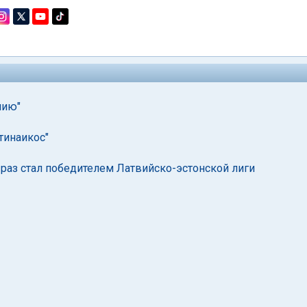
нию"
тинаикос"
 раз стал победителем Латвийско-эстонской лиги