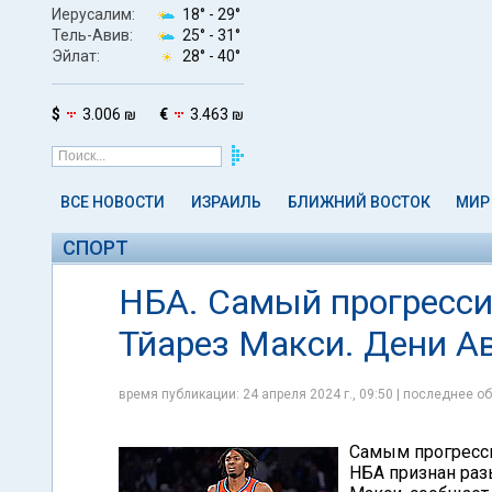
Иерусалим:
18° -
29°
Тель-Авив:
25° -
31°
Эйлат:
28° -
40°
$
3.006 ₪
€
3.463 ₪
ВСЕ НОВОСТИ
ИЗРАИЛЬ
БЛИЖНИЙ ВОСТОК
МИР
СПОРТ
НБА. Самый прогресси
Тйарез Макси. Дени А
время публикации: 24 апреля 2024 г., 09:50 | последнее об
Самым прогресси
НБА признан ра