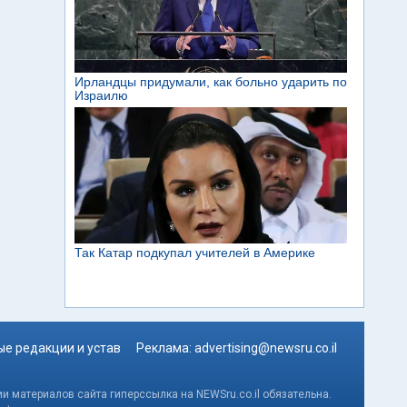
е редакции и устав
Реклама:
advertising@newsru.co.il
и материалов сайта гиперссылка на NEWSru.co.il обязательна.