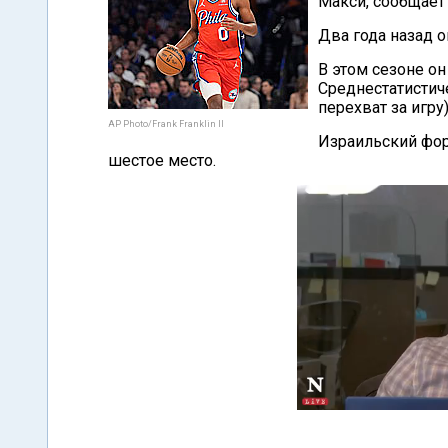
Макси, сообщает
Два года назад о
В этом сезоне он
Среднестатистиче
перехват за игру)
AP Photo/Frank Franklin II
Израильский фор
шестое место.