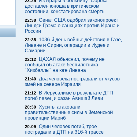
Из Арары в больницу "Сорока"
23:25
доставлен юноша в критическом
состоянии, констатирована смерть
Сенат США одобрил законопроект
22:38
Линдси Грэма о санкциях против Ирана и
России
1036-й день войны: действия в Газе,
22:35
Ливане и Сирии, операции в Иудее и
Самарии
ЦАХАЛ объяснил, почему не
22:12
сообщил об атаке беспилотника
"Хизбаллы" на юге Ливана
Два человека пострадали от укусов
21:40
змей на севере Израиля
В Иерусалиме в результате ДТП
21:12
погиб певец и хазан Авишай Леви
Хуситы атаковали
20:30
правительственные силы в йеменской
провинции Мариб
Один человек погиб, трое
20:09
пострадали в ДТП на 316-й трассе