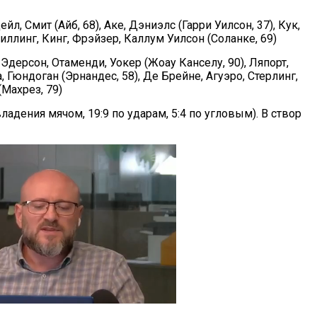
йл, Смит (Айб, 68), Аке, Дэниэлс (Гарри Уилсон, 37), Кук,
ллинг, Кинг, Фрэйзер, Каллум Уилсон (Соланке, 69)
 Эдерсон, Отаменди, Уокер (Жоау Канселу, 90), Ляпорт,
, Гюндоган (Эрнандес, 58), Де Брейне, Агуэро, Стерлинг,
Махрез, 79)
дения мячом, 19:9 по ударам, 5:4 по угловым). В створ