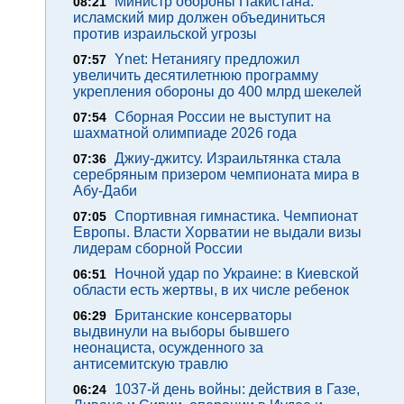
Министр обороны Пакистана:
08:21
исламский мир должен объединиться
против израильской угрозы
Ynet: Нетаниягу предложил
07:57
увеличить десятилетнюю программу
укрепления обороны до 400 млрд шекелей
Сборная России не выступит на
07:54
шахматной олимпиаде 2026 года
Джиу-джитсу. Израильтянка стала
07:36
серебряным призером чемпионата мира в
Абу-Даби
Спортивная гимнастика. Чемпионат
07:05
Европы. Власти Хорватии не выдали визы
лидерам сборной России
Ночной удар по Украине: в Киевской
06:51
области есть жертвы, в их числе ребенок
Британские консерваторы
06:29
выдвинули на выборы бывшего
неонациста, осужденного за
антисемитскую травлю
1037-й день войны: действия в Газе,
06:24