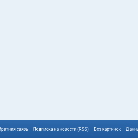
братная связь
Подписка на новости (RSS)
Без картинок
Данны