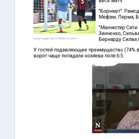
весь матч.
"Борнмут": Рамсде
Мефам, Лерма, Би
"Манчестер Сити:
Зинченко, Сильва
Бернарду Силва (
GettyImages, фото Майк Хьюитт
У гостей подавляющее преимущество (74% вла
ворот чаще попадали хозяева поля 6:5.