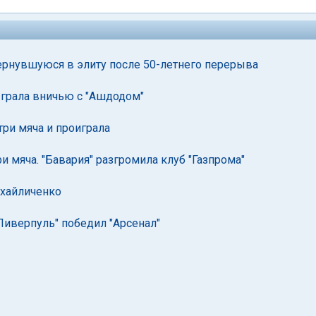
ернувшуюся в элиту после 50-летнего перерыва
ыграла вничью с "Ашдодом"
три мяча и проиграла
 мяча. "Бавария" разгромила клуб "Газпрома"
ихайличенко
"Ливерпуль" победил "Арсенал"