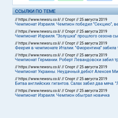
ССЫЛКИ ПО ТЕМЕ
//
https://www.newsru.co.il/
//
Спорт
//
25 августа 2019
Чемпионат Израиля. Чемпион победил "Секцию", в
//
https://www.newsru.co.il/
//
Спорт
//
25 августа 2019
Чемпионат Израиля. "Золушка" прошлого сезона с
//
https://www.newsru.co.il/
//
Спорт
//
25 августа 2019
Феерия в чемпионате Италии. "Фиорентина" забила 
//
https://www.newsru.co.il/
//
Спорт
//
25 августа 2019
Чемпионат Германии. Роберт Левандовски забил три
//
https://www.newsru.co.il/
//
Спорт
//
25 августа 2019
Чемпионат Украины. Неудачный дебют Алексея М
//
https://www.newsru.co.il/
//
Спорт
//
25 августа 2019
Битва английских гигантов. Салах забил два мяча. 
//
https://www.newsru.co.il/
//
Спорт
//
25 августа 2019
Чемпионат Израиля. Чемпион обыграл новичка