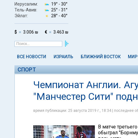
Иерусалим:
19° -
30°
Тель-Авив:
25° -
31°
Эйлат:
28° -
40°
$
3.006 ₪
€
3.463 ₪
ВСЕ НОВОСТИ
ИЗРАИЛЬ
БЛИЖНИЙ ВОСТОК
МИР
СПОРТ
Чемпионат Англии. Агу
"Манчестер Сити" подн
время публикации: 25 августа 2019 г., 18:34 | последнее об
В матче третьего
обыграл "Борнму