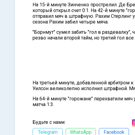
На 15-й минуте Зинченко прострелил. Де Бре
который открыл счет 0:1. На 42-й минуте "
отправил мяч в штрафную. Рахим Стерлинг уд
сезона Рахим забил четыре мяча.
"Борнмут" сумел забить "гол в раздевалку",
резво начали второй тайм, но третий гол все
На третьей минуте, добавленной арбитром к
Уилсон великолепно исполнил штрафной. Мяч 
На 64-й минуте "горожане" перехватили мяч
матча 1:3.
Будьте с нами:
Telegram
WhatsApp
Facebook