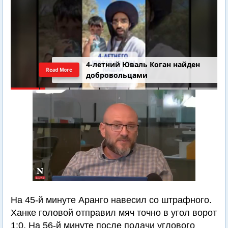
4-летний Юваль Коган найден
Read More
добровольцами
На 45-й минуте Аранго навесил со штрафного.
Ханке головой отправил мяч точно в угол ворот
1:0. На 56-й минуте после подачи углового