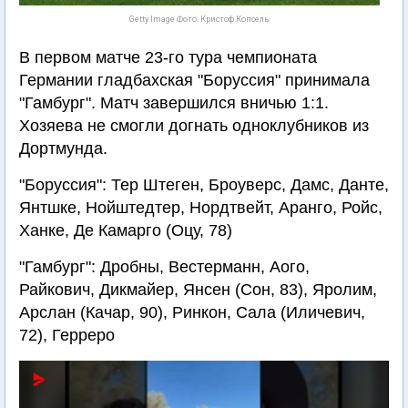
Getty Image Фото: Кристоф Копсель
В первом матче 23-го тура чемпионата
Германии гладбахская "Боруссия" принимала
"Гамбург". Матч завершился вничью 1:1.
Хозяева не смогли догнать одноклубников из
Дортмунда.
"Боруссия": Тер Штеген, Броуверс, Дамс, Данте,
Янтшке, Нойштедтер, Нордтвейт, Аранго, Ройс,
Ханке, Де Камарго (Оцу, 78)
"Гамбург": Дробны, Вестерманн, Аого,
Райкович, Дикмайер, Янсен (Сон, 83), Яролим,
Арслан (Качар, 90), Ринкон, Сала (Иличевич,
72), Герреро