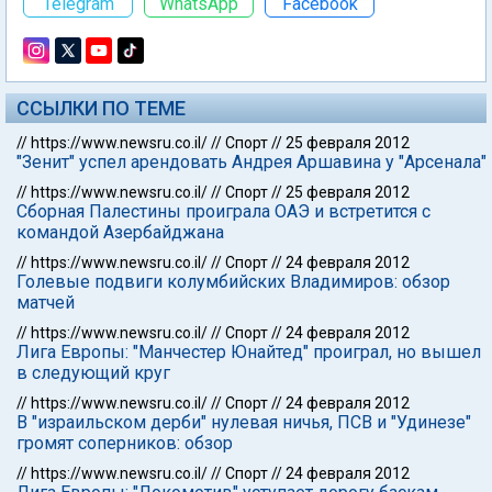
Telegram
WhatsApp
Facebook
ССЫЛКИ ПО ТЕМЕ
//
https://www.newsru.co.il/
//
Спорт
//
25 февраля 2012
"Зенит" успел арендовать Андрея Аршавина у "Арсенала"
//
https://www.newsru.co.il/
//
Спорт
//
25 февраля 2012
Сборная Палестины проиграла ОАЭ и встретится с
командой Азербайджана
//
https://www.newsru.co.il/
//
Спорт
//
24 февраля 2012
Голевые подвиги колумбийских Владимиров: обзор
матчей
//
https://www.newsru.co.il/
//
Спорт
//
24 февраля 2012
Лига Европы: "Манчестер Юнайтед" проиграл, но вышел
в следующий круг
//
https://www.newsru.co.il/
//
Спорт
//
24 февраля 2012
В "израильском дерби" нулевая ничья, ПСВ и "Удинезе"
громят соперников: обзор
//
https://www.newsru.co.il/
//
Спорт
//
24 февраля 2012