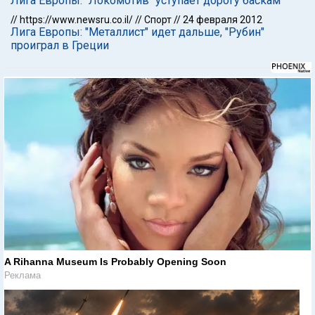
Лига Европы: "Локомотив" уступает дорогу баскам
//
https://www.newsru.co.il/
//
Спорт
//
24 февраля 2012
Лига Европы: "Металлист" идет дальше, "Рубин"
проиграл в Греции
A Rihanna Museum Is Probably Opening Soon
Реклама