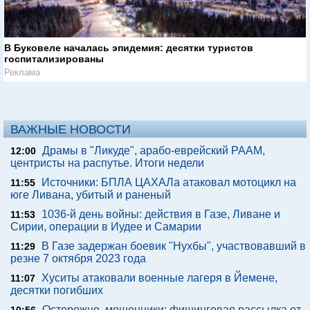
В Буковеле началась эпидемия: десятки туристов
госпитализированы
Реклама
ВАЖНЫЕ НОВОСТИ
Драмы в "Ликуде", арабо-еврейский РААМ,
12:00
центристы на распутье. Итоги недели
Источники: БПЛА ЦАХАЛа атаковал мотоцикл на
11:55
юге Ливана, убитый и раненый
1036-й день войны: действия в Газе, Ливане и
11:53
Сирии, операции в Иудее и Самарии
В Газе задержан боевик "Нухбы", участвовавший в
11:29
резне 7 октября 2023 года
Хуситы атаковали военные лагеря в Йемене,
11:07
десятки погибших
Осторожно, мошенники: фишинговая рассылка от