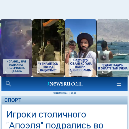
ИСПАНЕЦ ЗРЯ
НАПАЛ НА
РЕЗЕРВИСТА
ЦАХАЛА
25 ЯНВАРЯ 2006
|
02:12
СПОРТ
Игроки столичного
"Апоэля" подрались во