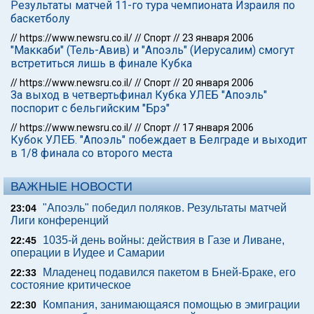
Результаты матчей 11-го тура чемпионата Израиля по
баскетболу
//
https://www.newsru.co.il/
//
Спорт
//
23 января 2006
"Маккаби" (Тель-Авив) и "Апоэль" (Иерусалим) смогут
встретиться лишь в финале Кубка
//
https://www.newsru.co.il/
//
Спорт
//
20 января 2006
За выход в четвертьфинал Кубка УЛЕБ "Апоэль"
поспорит с бельгийским "Брэ"
//
https://www.newsru.co.il/
//
Спорт
//
17 января 2006
Кубок УЛЕБ. "Апоэль" побеждает в Белграде и выходит
в 1/8 финала со второго места
ВАЖНЫЕ НОВОСТИ
"Апоэль" победил поляков. Результаты матчей
23:04
Лиги конференций
1035-й день войны: действия в Газе и Ливане,
22:45
операции в Иудее и Самарии
Младенец подавился пакетом в Бней-Браке, его
22:33
состояние критическое
Компания, занимающаяся помощью в эмиграции
22:30