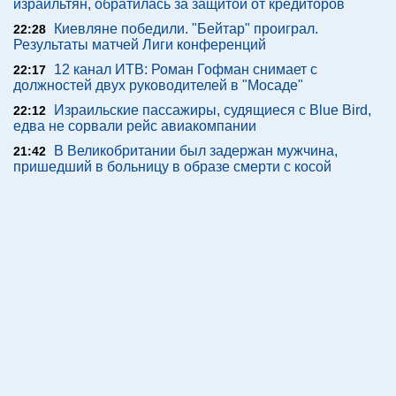
израильтян, обратилась за защитой от кредиторов
Киевляне победили. "Бейтар" проиграл.
22:28
Результаты матчей Лиги конференций
12 канал ИТВ: Роман Гофман снимает с
22:17
должностей двух руководителей в "Мосаде"
Израильские пассажиры, судящиеся с Blue Bird,
22:12
едва не сорвали рейс авиакомпании
В Великобритании был задержан мужчина,
21:42
пришедший в больницу в образе смерти с косой
Пятница, 07 августа 2026 г.
Теги
Обратная связь
Подписка на новости (RSS)
Без картинок
Данные редакции и устав
Реклама:
advertising@newsru.co.il
Все права на материалы, опубликованные на сайте NEWSru.co.il ,
охраняются в соответствии с законодательством Израиля. При
использовании материалов сайта гиперссылка на NEWSru.co.il
обязательна. Перепечатка интервью, репортажей, эксклюзивных