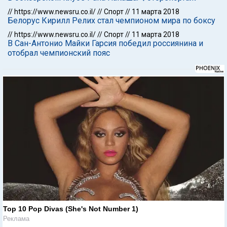
//
https://www.newsru.co.il/
//
Спорт
//
11 марта 2018
Белорус Кирилл Релих стал чемпионом мира по боксу
//
https://www.newsru.co.il/
//
Спорт
//
11 марта 2018
В Сан-Антонио Майки Гарсия победил россиянина и
отобрал чемпионский пояс
Top 10 Pop Divas (She's Not Number 1)
Реклама