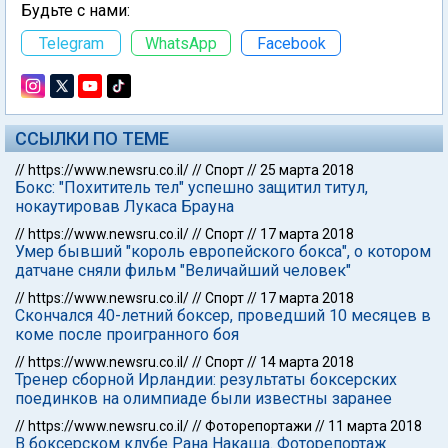
Будьте с нами:
Telegram
WhatsApp
Facebook
ССЫЛКИ ПО ТЕМЕ
//
https://www.newsru.co.il/
//
Спорт
//
25 марта 2018
Бокс: "Похититель тел" успешно защитил титул,
нокаутировав Лукаса Брауна
//
https://www.newsru.co.il/
//
Спорт
//
17 марта 2018
Умер бывший "король европейского бокса", о котором
датчане сняли фильм "Величайший человек"
//
https://www.newsru.co.il/
//
Спорт
//
17 марта 2018
Скончался 40-летний боксер, проведший 10 месяцев в
коме после проигранного боя
//
https://www.newsru.co.il/
//
Спорт
//
14 марта 2018
Тренер сборной Ирландии: результаты боксерских
поединков на олимпиаде были известны заранее
//
https://www.newsru.co.il/
//
Фоторепортажи
//
11 марта 2018
В боксерском клубе Рана Накаша. Фоторепортаж