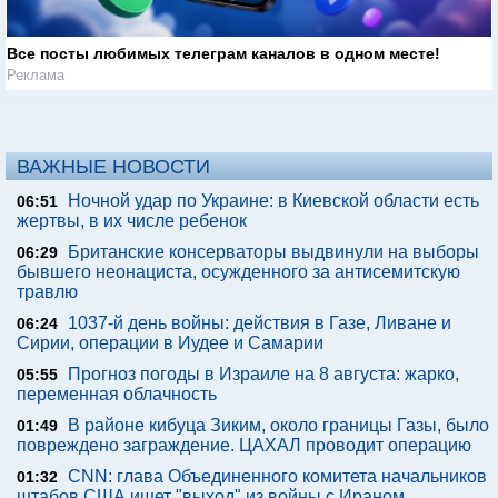
Все посты любимых телеграм каналов в одном месте!
Реклама
ВАЖНЫЕ НОВОСТИ
Ночной удар по Украине: в Киевской области есть
06:51
жертвы, в их числе ребенок
Британские консерваторы выдвинули на выборы
06:29
бывшего неонациста, осужденного за антисемитскую
травлю
1037-й день войны: действия в Газе, Ливане и
06:24
Сирии, операции в Иудее и Самарии
Прогноз погоды в Израиле на 8 августа: жарко,
05:55
переменная облачность
В районе кибуца Зиким, около границы Газы, было
01:49
повреждено заграждение. ЦАХАЛ проводит операцию
CNN: глава Объединенного комитета начальников
01:32
штабов США ищет "выход" из войны с Ираном