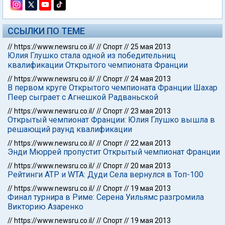
ССЫЛКИ ПО ТЕМЕ
//
https://www.newsru.co.il/
//
Спорт
//
25 мая 2013
Юлия Глушко стала одной из победительниц
квалификации Открытого чемпионата Франции
//
https://www.newsru.co.il/
//
Спорт
//
24 мая 2013
В первом круге Открытого чемпионата Франции Шахар
Пеер сыграет с Агнешкой Радваньской
//
https://www.newsru.co.il/
//
Спорт
//
23 мая 2013
Открытый чемпионат Франции: Юлия Глушко вышла в
решающий раунд квалификации
//
https://www.newsru.co.il/
//
Спорт
//
22 мая 2013
Энди Мюррей пропустит Открытый чемпионат Франции
//
https://www.newsru.co.il/
//
Спорт
//
20 мая 2013
Рейтинги АТР и WTA: Дуди Села вернулся в Топ-100
//
https://www.newsru.co.il/
//
Спорт
//
19 мая 2013
Финал турнира в Риме: Серена Уильямс разгромила
Викторию Азаренко
//
https://www.newsru.co.il/
//
Спорт
//
19 мая 2013