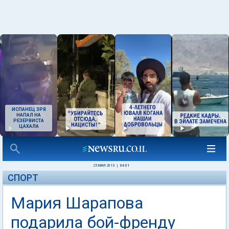
ИСПАНЕЦ ЗРЯ
НАПАЛ НА
РЕЗЕРВИСТА
ЦАХАЛА
25 МАЯ 2013
|
04:01
СПОРТ
Мария Шарапова
подарила бой-френду