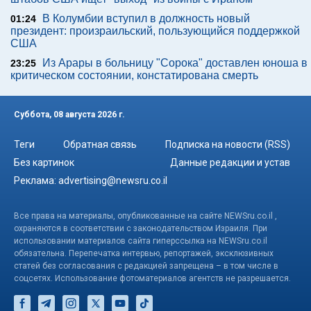
В Колумбии вступил в должность новый
01:24
президент: произраильский, пользующийся поддержкой
США
Из Арары в больницу "Сорока" доставлен юноша в
23:25
критическом состоянии, констатирована смерть
Суббота, 08 августа 2026 г.
Теги
Обратная связь
Подписка на новости (RSS)
Без картинок
Данные редакции и устав
Реклама:
advertising@newsru.co.il
Все права на материалы, опубликованные на сайте NEWSru.co.il ,
охраняются в соответствии с законодательством Израиля. При
использовании материалов сайта гиперссылка на NEWSru.co.il
обязательна. Перепечатка интервью, репортажей, эксклюзивных
статей без согласования с редакцией запрещена – в том числе в
соцсетях. Использование фотоматериалов агентств не разрешается.