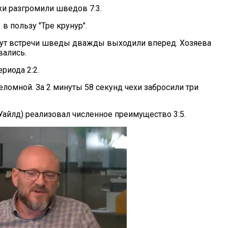
хи разгромили шведов 7:3.
 в пользу "Тре крунур".
ут встречи шведы дважды выходили вперед. Хозяева
ались.
риода 2:2.
еломной. За 2 минуты 58 секунд чехи забросили три
Уайлд) реализовал численное преимущество 3:5.