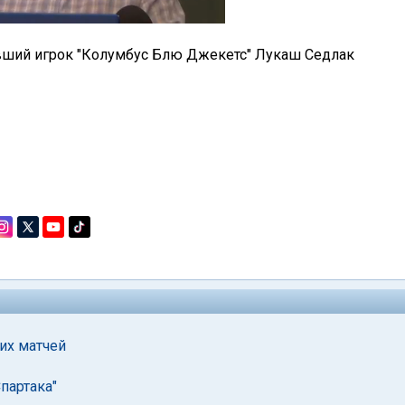
вший игрок "Колумбус Блю Джекетс" Лукаш Седлак
их матчей
партака"