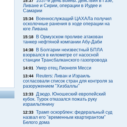
1037-й день войны: действия в Газе,
15:37
Ливане и Сирии, операции в Иудее и
Самарии
Военнослужащий ЦАХАЛа получил
15:34
осколочные ранения в ходе операции на
юге Ливана
В Ормузском проливе атакован
15:18
танкер нефтяной компании Абу-Даби
В Болгарии неизвестный БПЛА
14:38
взорвался в километре от насосной
станции Трансбалканского газопровода
Умер отец Лионеля Месси
14:01
Reuters: Ливан и Израиль
13:44
согласовали список стран для контроля за
разоружением "Хизбаллы"
Дзюдо. Юношеский европейский
13:33
кубок. Турок отказался пожать руку
израильтянину
Трамп оскорблен: федеральный суд
12:33
назвал его "временным квартирантом"
Белого дома