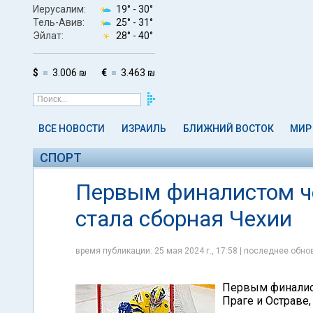
Иерусалим:
19° -
30°
Тель-Авив:
25° -
31°
Эйлат:
28° -
40°
$
3.006 ₪
€
3.463 ₪
ВСЕ НОВОСТИ
ИЗРАИЛЬ
БЛИЖНИЙ ВОСТОК
МИР
СПОРТ
Первым финалистом ч
стала сборная Чехии
время публикации: 25 мая 2024 г., 17:58 | последнее обнов
Первым финалист
Праге и Остраве,