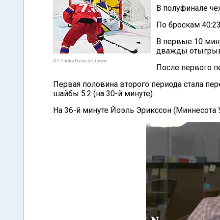
В полуфинале че
По броскам 40:23
В первые 10 мин
дважды отыгрыв
AP Photo/Darko Vojinovic
После первого пе
Первая половина второго периода стала пер
шайбы 5:2 (на 30-й минуте).
На 36-й минуте Йоэль Эрикссон (Миннесота 