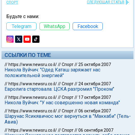
СЛЕДУЮЩАЯ СТАТЬЯ
СПОРТ
Будьте с нами:
Telegram
WhatsApp
Facebook
ССЫЛКИ ПО ТЕМЕ
//
https://www.newsru.co.il/
//
Спорт
//
25 октября 2007
Никола Вуйчич: "Одед Каташ заряжает нас
положительной энергией"
//
https://www.newsru.co.il/
//
Спорт
//
24 октября 2007
Евролига стартовала: ЦСКА разгромил "Проком"
//
https://www.newsru.co.il/
//
Спорт
//
17 октября 2007
Никола Вуйчич: "У нас совершенно новая команда"
//
https://www.newsru.co.il/
//
Спорт
//
06 октября 2007
Шарунас Ясикявичюс мог вернуться в "Маккаби" (Тель-
Авив)
//
https://www.newsru.co.il/
//
Спорт
//
06 сентября 2007