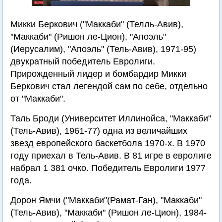
Микки Беркович ("Маккаби" (Телль-Авив),
"Маккаби" (Ришон ле-Цион), "Апоэль"
(Иерусалим), "Апоэль" (Тель-Авив), 1971-95)
двукратный победитель Евролиги.
Прирожденный лидер и бомбардир Микки
Беркович стал легендой сам по себе, отдельно
от "Маккаби".
Таль Броди (Университет Иллинойса, "Маккаби"
(Тель-Авив), 1961-77) одна из величайших
звезд европейского баскетбола 1970-х. В 1970
году приехал в Тель-Авив. В 81 игре в евролиге
набрал 1 381 очко. Победитель Евролиги 1977
года.
Дорон Ямчи ("Маккаби"(Рамат-Ган), "Маккаби"
(Тель-Авив), "Маккаби" (Ришон ле-Цион), 1984-