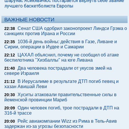
Шарунас Ясикявичюс постарается вернуть себе звание
лучшего баскетболиста Европы
ВАЖНЫЕ НОВОСТИ
Сенат США одобрил законопроект Линдси Грэма о
22:38
санкциях против Ирана и России
1036-й день войны: действия в Газе, Ливане и
22:35
Сирии, операции в Иудее и Самарии
ЦАХАЛ объяснил, почему не сообщил об атаке
22:12
беспилотника "Хизбаллы" на юге Ливана
Два человека пострадали от укусов змей на
21:40
севере Израиля
В Иерусалиме в результате ДТП погиб певец и
21:12
хазан Авишай Леви
Хуситы атаковали правительственные силы в
20:30
йеменской провинции Мариб
Один человек погиб, трое пострадали в ДТП на
20:09
316-й трассе
Рейс авиакомпании Wizz из Рима в Тель-Авив
20:00
задержан из-за угрозы безопасности