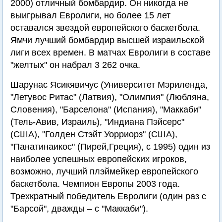
2000) отличный бомбардир. Он никогда не
выигрывал Евролиги, но более 15 лет
оставался звездой европейского баскетбола.
Ямчи лучший бомбардир высшей израильской
лиги всех времен. В матчах Евролиги в составе
"желтых" он набрал 3 262 очка.
Шарунас Ясикявичус (Университет Мэриленда,
"Летувос Ритас" (Латвия), "Олимпия" (Любляна,
Словения), "Барселона" (Испания), "Маккаби"
(Тель-Авив, Израиль), "Индиана Пэйсерс"
(США), "Голден Стэйт Уорриорз" (США),
"Панатинаикос" (Пирей,Греция), с 1995) один из
наиболее успешных европейских игроков,
возможно, лучший плэймейкер европейского
баскетбола. Чемпион Европы 2003 года.
Трехкратный победитель Евролиги (один раз с
"Барсой", дважды – с "Маккаби").