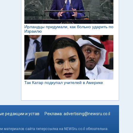
е редакции и устав
Реклама:
advertising@newsru.co.il
и материалов сайта гиперссылка на NEWSru.co.il обязательна.