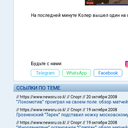
На последней минуте Колер вышел один на 
Будьте с нами:
Telegram
WhatsApp
Facebook
ССЫЛКИ ПО ТЕМЕ
//
https://www.newsru.co.il/
//
Спорт
//
20 октября 2008
"Локомотив" проиграл на своем поле: обзор матче
//
https://www.newsru.co.il/
//
Спорт
//
19 октября 2008
Грозненский "Терек" подставил ножку московском
//
https://www.newsru.co.il/
//
Спорт
//
19 октября 2008
"Инопланетяне" остановили "Спартак": обзор матчей