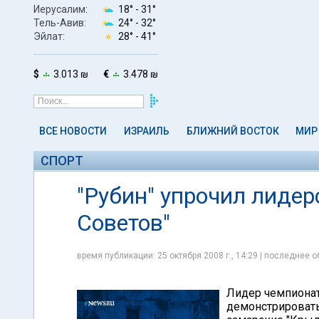
Иерусалим:
18° -
31°
Тель-Авив:
24° -
32°
Эйлат:
28° -
41°
$
3.013 ₪
€
3.478 ₪
ВСЕ НОВОСТИ
ИЗРАИЛЬ
БЛИЖНИЙ ВОСТОК
МИР
СПОРТ
"Рубин" упрочил лидер
Советов"
время публикации: 25 октября 2008 г., 14:29 | последнее о
Лидер чемпионат
демонстрировать