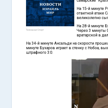
самарские "Крыль
На 15-й минуте Р
ответной атаке С
великолепно сыг
На 28-й минуте Б
Через 3 минуты 
Телеканал Спорт
вратарской в дал
На 34-й минуте Ансальди на скорости прошел
минуте Бухаров играет в стенку с Нобоа, вых
штрафного 3:0.