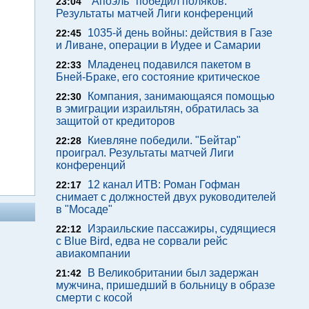
"Апоэль" победил поляков.
23:04
Результаты матчей Лиги конференций
1035-й день войны: действия в Газе
22:45
и Ливане, операции в Иудее и Самарии
Младенец подавился пакетом в
22:33
Бней-Браке, его состояние критическое
Компания, занимающаяся помощью
22:30
в эмиграции израильтян, обратилась за
защитой от кредиторов
Киевляне победили. "Бейтар"
22:28
проиграл. Результаты матчей Лиги
конференций
12 канал ИТВ: Роман Гофман
22:17
снимает с должностей двух руководителей
в "Мосаде"
Израильские пассажиры, судящиеся
22:12
с Blue Bird, едва не сорвали рейс
авиакомпании
В Великобритании был задержан
21:42
мужчина, пришедший в больницу в образе
смерти с косой