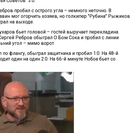
я Советов" 3:0.
ебров пробил с острого угла – немного неточно. В
авин мог огорчить хозяев, но голкипер "Рубина" Рыжиков
рал на выходе.
ухаров бьет головой – гостей выручает перекладина.
Сергей Ребров обыграл О Бом Сока и пробил с линии
ьний угол – мимо ворот.
 по флангу, обыграл защитника и пробил 1:0. На 48-й
одит один на один 2:0. На 66-й минуте Нобоа бьет со