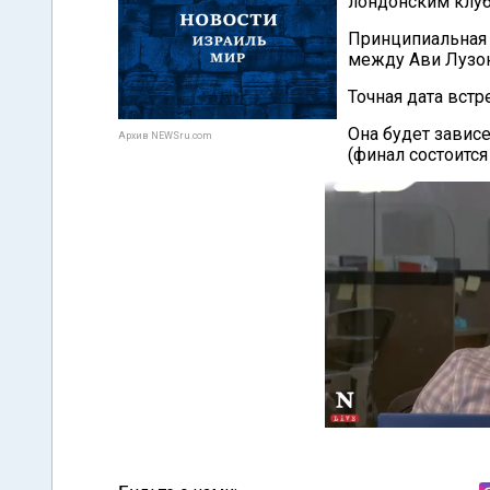
лондонским клубо
Принципиальная 
между Ави Лузон
Точная дата встр
Она будет завис
Архив NEWSru.com
(финал состоится