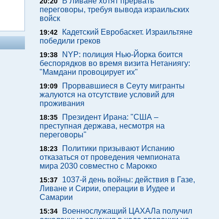
В Ливане хотят прервать
20:20
переговоры, требуя вывода израильских
войск
Кадетский Евробаскет. Израильтяне
19:42
победили греков
NYP: полиция Нью-Йорка боится
19:38
беспорядков во время визита Нетаниягу:
"Мамдани провоцирует их"
Прорвавшиеся в Сеуту мигранты
19:09
жалуются на отсутствие условий для
проживания
Президент Ирана: "США –
18:35
преступная держава, несмотря на
переговоры"
Политики призывают Испанию
18:23
отказаться от проведения чемпионата
мира 2030 совместно с Марокко
1037-й день войны: действия в Газе,
15:37
Ливане и Сирии, операции в Иудее и
Самарии
Военнослужащий ЦАХАЛа получил
15:34