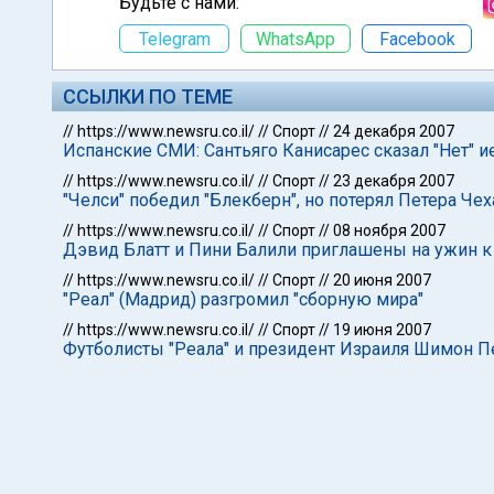
Будьте с нами:
Telegram
WhatsApp
Facebook
ССЫЛКИ ПО ТЕМЕ
//
https://www.newsru.co.il/
//
Спорт
//
24 декабря 2007
Испанские СМИ: Сантьяго Канисарес сказал "Нет" 
//
https://www.newsru.co.il/
//
Спорт
//
23 декабря 2007
"Челси" победил "Блекберн", но потерял Петера Чех
//
https://www.newsru.co.il/
//
Спорт
//
08 ноября 2007
Дэвид Блатт и Пини Балили приглашены на ужин к
//
https://www.newsru.co.il/
//
Спорт
//
20 июня 2007
"Реал" (Мадрид) разгромил "сборную мира"
//
https://www.newsru.co.il/
//
Спорт
//
19 июня 2007
Футболисты "Реала" и президент Израиля Шимон 