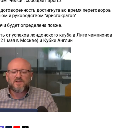
м "Челси", сообщает Sport5.
договоренность достигнута во время переговоров
ом и руководством "аристократов".
ечи будет определена позже.
еть от успехов лондонского клуба в Лиге чемпионов
 21 мая в Москве) и Кубке Англии.