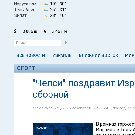
Иерусалим:
19° -
30°
Тель-Авив:
25° -
31°
Эйлат:
28° -
40°
$
3.006 ₪
€
3.463 ₪
ВСЕ НОВОСТИ
ИЗРАИЛЬ
БЛИЖНИЙ ВОСТОК
МИР
СПОРТ
"Челси" поздравит Изр
сборной
время публикации: 26 декабря 2007 г., 05:41 | последнее о
В рамках торжест
Израиль в Тель-