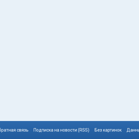
братная связь
Подписка на новости (RSS)
Без картинок
Данны