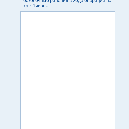
осколочные ранения в ходе операции на
юге Ливана