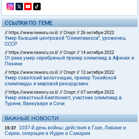
ССЫЛКИ ПО ТЕМЕ
//
https://www.newsru.co.il/
//
Спорт
//
26 октября 2022
Умер бывший центровой "Олимпиакоса", уроженец
СССР
//
https://www.newsru.co.il/
//
Спорт
//
14 октября 2022
От рака умер серебряный призер олимпиад в Афинах и
Пекине
//
https://www.newsru.co.il/
//
Спорт
//
12 октября 2022
Умер советский велогонщик, призер Токийской
олимпиады и мировой рекордсмен
//
https://www.newsru.co.il/
//
Спорт
//
07 октября 2022
Умер известный биатлонист, участник олимпиад в
Турине, Ванкувере и Сочи
ВАЖНЫЕ НОВОСТИ
1037-й день войны: действия в Газе, Ливане и
15:37
Сирии, операции в Иудее и Самарии