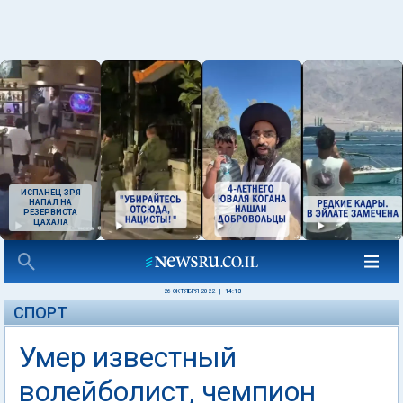
ИСПАНЕЦ ЗРЯ
НАПАЛ НА
РЕЗЕРВИСТА
ЦАХАЛА
26 ОКТЯБРЯ 2022
|
14:13
СПОРТ
Умер известный
волейболист, чемпион