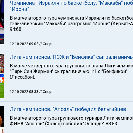
Чемпионат Израиля по баскетболу. "Маккаби" по
"Ирони"
В матче второго тура чемпионата Израиля по баскетбо
тель-авивский "Маккаби" разгромил "Ирони" (Кирьят-А
94:68.
12.10.2022 09:02
// Спорт
Лига чемпионов. ПСЖ и "Бенфика" сыграли внич
В матче четвертого тура группового этапа Лиги чемпи
"Пари Сен Жермен" сыграл вничью 1:1 с "Бенфикой"
(Лиссабон).
12.10.2022 08:33
// Спорт
Лига чемпионов. "Апоэль" победил бельгийцев
В матче второго тура группового турнира Лиги чемпи
ФИБА "Апоэль" (Холон) победил "Остенде" 88:83.