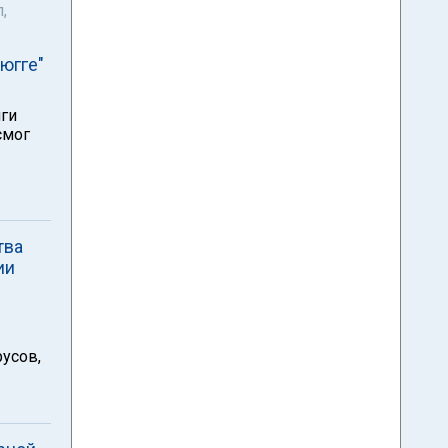
,
югге"
иги
смог
тва
ии
русов,