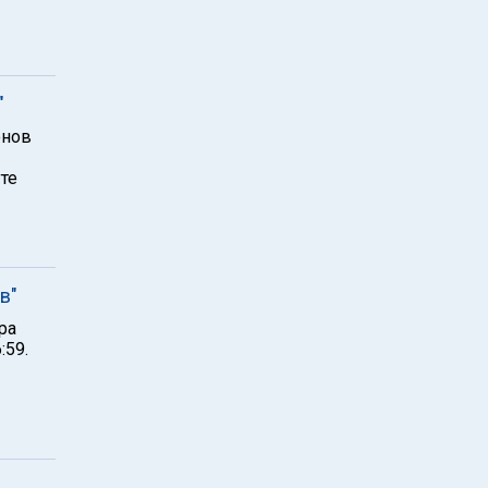
"
онов
уте
в"
ра
:59.