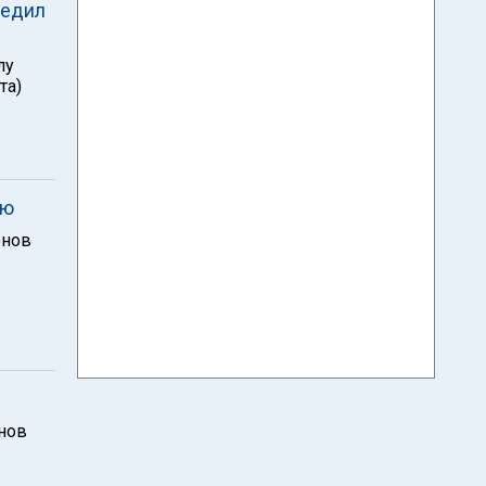
бедил
лу
та)
ью
онов
онов