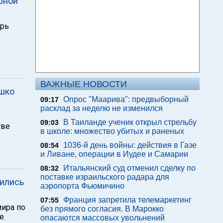
рной
арь
ВАЖНЫЕ НОВОСТИ
ршко
Опрос "Mаарива": предвыборный
09:17
расклад за неделю не изменился
В Таиланде ученик открыл стрельбу
09:03
тве
в школе: множество убитых и раненых
1036-й день войны: действия в Газе
08:54
и Ливане, операции в Иудее и Самарии
Итальянский суд отменил сделку по
08:32
поставке израильского радара для
лились
аэропорта Фьюмичино
Франция запретила телемаркетинг
07:55
ира по
без прямого согласия. В Марокко
е.
опасаются массовых увольнений