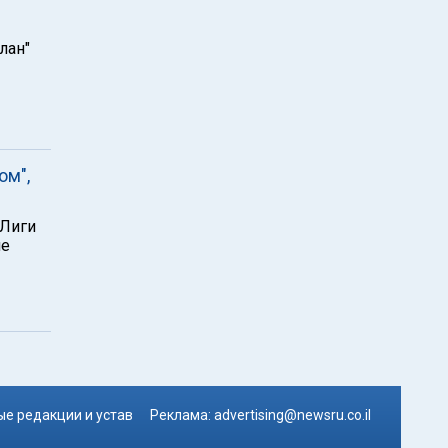
лан"
ом",
 Лиги
не
е редакции и устав
Реклама:
advertising@newsru.co.il