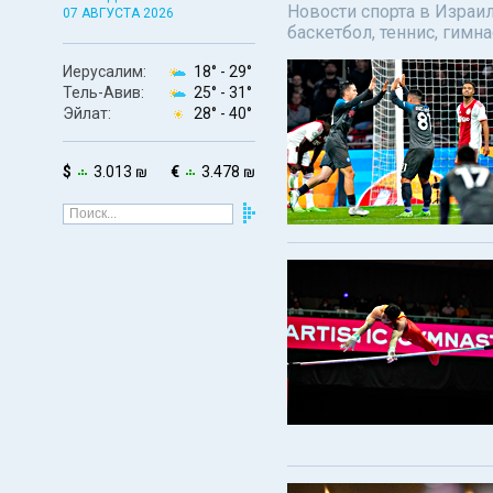
Новости спорта в Израил
07 АВГУСТА 2026
баскетбол, теннис, гимн
Иерусалим:
18° -
29°
Тель-Авив:
25° -
31°
Эйлат:
28° -
40°
$
3.013 ₪
€
3.478 ₪