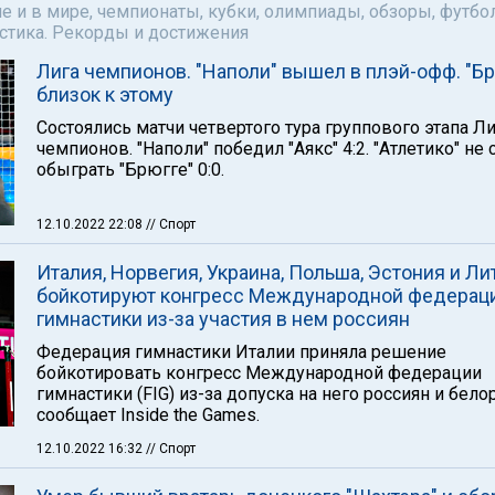
е и в мире, чемпионаты, кубки, олимпиады, обзоры, футбол
астика. Рекорды и достижения
Лига чемпионов. "Наполи" вышел в плэй-офф. "Бр
близок к этому
Состоялись матчи четвертого тура группового этапа Л
чемпионов. "Наполи" победил "Аякс" 4:2. "Атлетико" не 
обыграть "Брюгге" 0:0.
12.10.2022 22:08
// Спорт
Италия, Норвегия, Украина, Польша, Эстония и Ли
бойкотируют конгресс Международной федерац
гимнастики из-за участия в нем россиян
Федерация гимнастики Италии приняла решение
бойкотировать конгресс Международной федерации
гимнастики (FIG) из-за допуска на него россиян и бело
сообщает Inside the Games.
12.10.2022 16:32
// Спорт