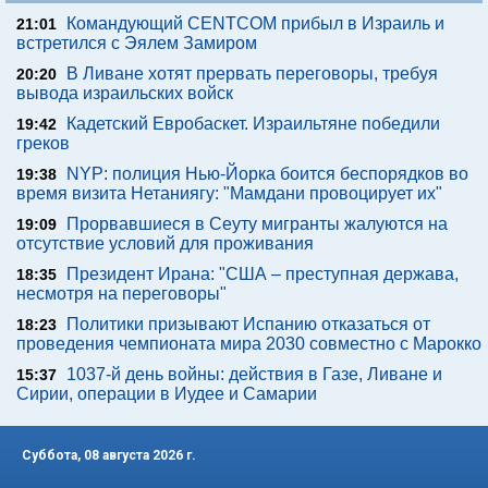
Командующий CENTCOM прибыл в Израиль и
21:01
встретился с Эялем Замиром
В Ливане хотят прервать переговоры, требуя
20:20
вывода израильских войск
Кадетский Евробаскет. Израильтяне победили
19:42
греков
NYP: полиция Нью-Йорка боится беспорядков во
19:38
время визита Нетаниягу: "Мамдани провоцирует их"
Прорвавшиеся в Сеуту мигранты жалуются на
19:09
отсутствие условий для проживания
Президент Ирана: "США – преступная держава,
18:35
несмотря на переговоры"
Политики призывают Испанию отказаться от
18:23
проведения чемпионата мира 2030 совместно с Марокко
1037-й день войны: действия в Газе, Ливане и
15:37
Сирии, операции в Иудее и Самарии
Суббота, 08 августа 2026 г.