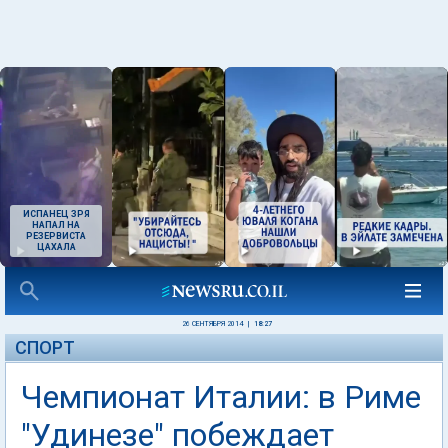
ИСПАНЕЦ ЗРЯ
НАПАЛ НА
РЕЗЕРВИСТА
ЦАХАЛА
26 СЕНТЯБРЯ 2014
|
18:27
СПОРТ
Чемпионат Италии: в Риме
"Удинезе" побеждает