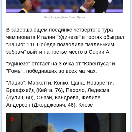
Getty Images, Фото: Тулио Пулья
В завершающем поединке четвертого тура
чемпионата Италии "Удинезе" в гостях обыграл
"Лацио" 1:0. Победа позволила "маленьким
зебрам" выйти на третье место в Серии А.
"Удинезе" отстает на 3 очка от "Ювентуса" и
"Ромы", победивших во всех матчах.
"Лацио": Маркетти, Конко, Цана, Новаретти,
Браафхейд (Кейта, 76), Пароло, Ледесма
(Лулич, 60), Онази, Кандрева, Фелипе
Андерсон (Джорджевич, 46), Клозе