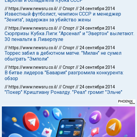
Европы и обладатель Кубка СССР
//
https://www.newsru.co.il/
//
Спорт
//
24 сентября 2014
Известный футболист, чемпион СССР и менеджер
"Зенита", задержан за убийство жены
//
https://www.newsru.co.il/
//
Спорт
//
24 сентября 2014
Сюрпризы Кубка Лиги: "Арсенал" и "Эвертон" вылетают.
30 пенальти в Ливерпуле
//
https://www.newsru.co.il/
//
Спорт
//
24 сентября 2014
Торрес забил в дебютном матче. "Милан" не сумел
обыграть "Эмполи"
//
https://www.newsru.co.il/
//
Спорт
//
24 сентября 2014
В битве лидеров "Бавария" разгромила конкурента:
обзор
//
https://www.newsru.co.il/
//
Спорт
//
24 сентября 2014
"Покер" Криштиану Роналду. "Реал" громит "Эльче"