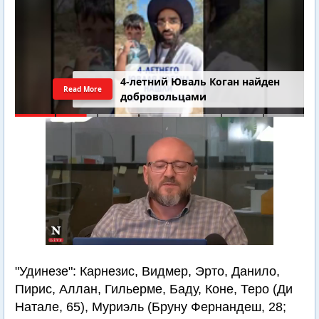
4-летний Юваль Коган найден
Read More
добровольцами
"Удинезе": Карнезис, Видмер, Эрто, Данило,
Пирис, Аллан, Гильерме, Баду, Коне, Теро (Ди
Натале, 65), Муриэль (Бруну Фернандеш, 28;