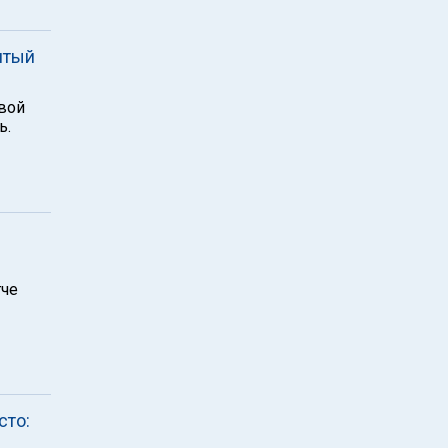
ятый
овой
ь.
тче
сто: