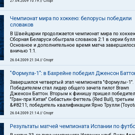
27.04.2009 10:19
// Спорт
Чемпионат мира по хоккею: белорусы победили
словаков
В Швейцарии продолжается чемпионат мира по хокке
Сборная Беларуси обыграла словаков 2:1 в серии булл
Основное и дополнительное время матча завершилос
вничью 1:1.
26.04.2009 21:34
// Спорт
"Формула-1": в Бахрейне победил Дженсон Батто
Завершился четвертый этап чемпионата "Формулы-1".
Победителем стал лидер общего зачета пилот Brawn
Дженсон Баттон. Вторым к финишу пришел победите
"Гран-при Китая" Себастьян Феттель (Red Bull), третьим
&#8211; победитель квалификации Ярно Трулли (Toyota
26.04.2009 21:14
// Спорт
Результаты матчей чемпионата Испании по футб