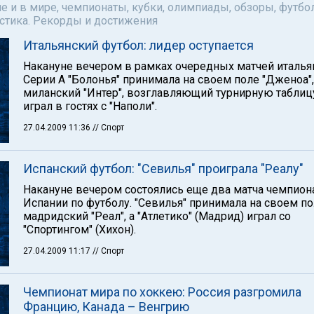
е и в мире, чемпионаты, кубки, олимпиады, обзоры, футбол
астика. Рекорды и достижения
Итальянский футбол: лидер оступается
Накануне вечером в рамках очередных матчей италья
Серии А "Болонья" принимала на своем поле "Дженоа",
миланский "Интер", возглавляющий турнирную таблиц
играл в гостях с "Наполи".
27.04.2009 11:36
// Спорт
Испанский футбол: "Севилья" проиграла "Реалу"
Накануне вечером состоялись еще два матча чемпион
Испании по футболу. "Севилья" принимала на своем п
мадридский "Реал", а "Атлетико" (Мадрид) играл со
"Спортингом" (Хихон).
27.04.2009 11:17
// Спорт
Чемпионат мира по хоккею: Россия разгромила
Францию, Канада – Венгрию