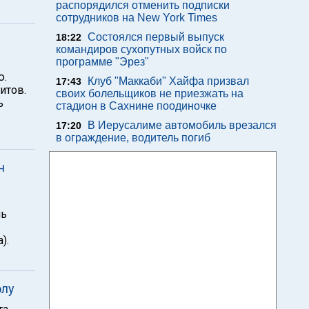
распорядился отменить подписки
сотрудников на New York Times
Состоялся первый выпуск
18:22
командиров сухопутных войск по
программе "Эрез"
ю.
Клуб "Маккаби" Хайфа призвал
17:43
итов.
своих болельщиков не приезжать на
ь
стадион в Сахнине поодиночке
В Иерусалиме автомобиль врезался
17:20
в ограждение, водитель погиб
н
ль
).
олу