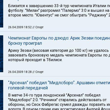
Близится к завершению 33-й тур чемпионата Италии п
футболу. "Милан" разгромил "Палермо" 3:0 и вышел на
второе место. "Ювентус" не смог обыграть "Реджину" 2
26.04.2009 18:52
// Спорт
Чемпионат Европы по дзюдо: Арик Зеэви поедин
бронзу проиграл
Арику Зеэви (весовая категория до 100 кг) не удалось
завоевать бронзовую медаль чемпионата Европы по 
который проходит в Тбилиси.
26.04.2009 18:28
// Спорт
"Арсенал" победил "Мидлсборо". Аршавин отмет
голевой передачей
В матче 34-го тура лондонский "Арсенал" победил
"Мидлсборо" 2:0. "Речники" старались действовать от
обороны, но Сеск Фабрегас сумел дважды поразить и
ворота. В одном случае ему ассистировал Андрей Арш