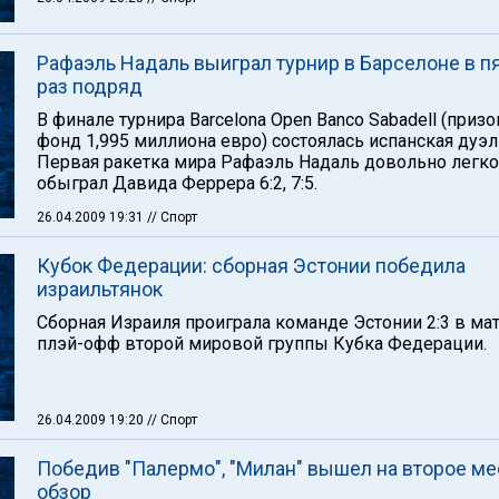
Рафаэль Надаль выиграл турнир в Барселоне в п
раз подряд
В финале турнира Barcelona Open Banco Sabadell (приз
фонд 1,995 миллиона евро) состоялась испанская дуэл
Первая ракетка мира Рафаэль Надаль довольно легко
обыграл Давида Феррера 6:2, 7:5.
26.04.2009 19:31
// Спорт
Кубок Федерации: сборная Эстонии победила
израильтянок
Сборная Израиля проиграла команде Эстонии 2:3 в ма
плэй-офф второй мировой группы Кубка Федерации.
26.04.2009 19:20
// Спорт
Победив "Палермо", "Милан" вышел на второе ме
обзор