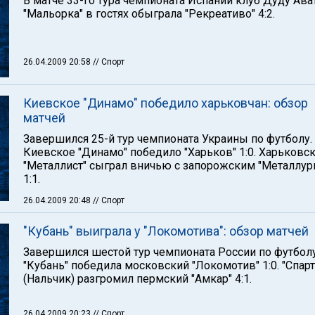
В матче 33-го тура чемпионата Испании клуб Дуду Ава
"Мальорка" в гостях обыграла "Рекреативо" 4:2.
26.04.2009 20:58
// Спорт
Киевское "Динамо" победило харьковчан: обзор
матчей
Завершился 25-й тур чемпионата Украины по футболу.
Киевское "Динамо" победило "Харьков" 1:0. Харьковс
"Металлист" сыграл вничью с запорожским "Металлур
1:1.
26.04.2009 20:48
// Спорт
"Кубань" выиграла у "Локомотива": обзор матчей
Завершился шестой тур чемпионата России по футболу
"Кубань" победила московский "Локомотив" 1:0. "Спарт
(Нальчик) разгромил пермский "Амкар" 4:1.
26.04.2009 20:23
// Спорт