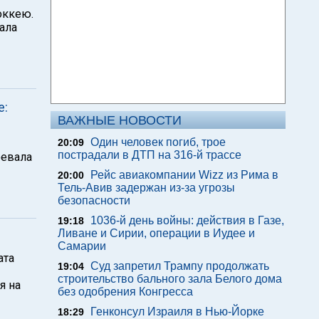
оккею.
ала
е:
ВАЖНЫЕ НОВОСТИ
Один человек погиб, трое
20:09
пострадали в ДТП на 316-й трассе
оевала
Рейс авиакомпании Wizz из Рима в
20:00
Тель-Авив задержан из-за угрозы
безопасности
1036-й день войны: действия в Газе,
19:18
Ливане и Сирии, операции в Иудее и
Самарии
ата
Суд запретил Трампу продолжать
19:04
строительство бального зала Белого дома
я на
без одобрения Конгресса
Генконсул Израиля в Нью-Йорке
18:29