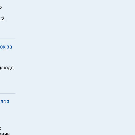
о
:2.
ок за
дзюдо,
ился
х
авин.