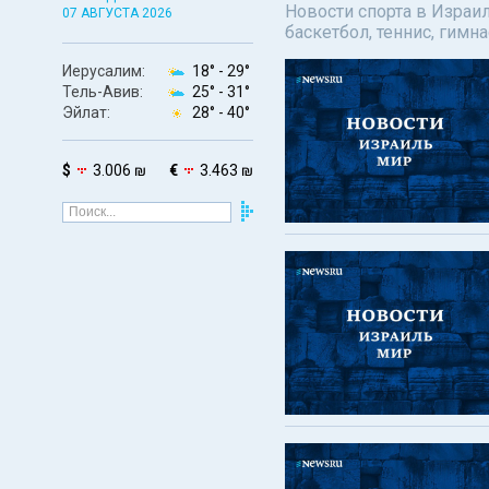
Новости спорта в Израил
07 АВГУСТА 2026
баскетбол, теннис, гимн
Иерусалим:
18° -
29°
Тель-Авив:
25° -
31°
Эйлат:
28° -
40°
$
3.006 ₪
€
3.463 ₪