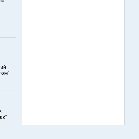
та
кий
гом"
.
ак"