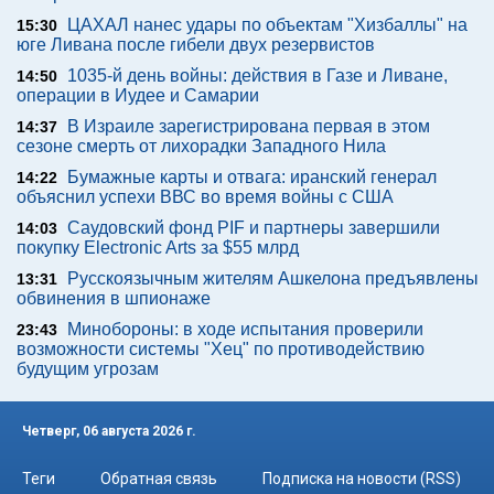
ЦАХАЛ нанес удары по объектам "Хизбаллы" на
15:30
юге Ливана после гибели двух резервистов
1035-й день войны: действия в Газе и Ливане,
14:50
операции в Иудее и Самарии
В Израиле зарегистрирована первая в этом
14:37
сезоне смерть от лихорадки Западного Нила
Бумажные карты и отвага: иранский генерал
14:22
объяснил успехи ВВС во время войны с США
Саудовский фонд PIF и партнеры завершили
14:03
покупку Electronic Arts за $55 млрд
Русскоязычным жителям Ашкелона предъявлены
13:31
обвинения в шпионаже
Минобороны: в ходе испытания проверили
23:43
возможности системы "Хец" по противодействию
будущим угрозам
Четверг, 06 августа 2026 г.
Теги
Обратная связь
Подписка на новости (RSS)