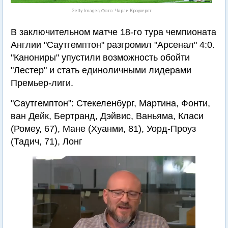
Getty Images, Фото: Чарли Кроухерст
В заключительном матче 18-го тура чемпионата
Англии "Саутгемптон" разгромил "Арсенал" 4:0.
"Канониры" упустили возможность обойти
"Лестер" и стать единоличными лидерами
Премьер-лиги.
"Саутгемптон": Стекеленбург, Мартина, Фонти,
ван Дейк, Бертранд, Дэйвис, Ваньяма, Класи
(Ромеу, 67), Мане (Хуанми, 81), Уорд-Проуз
(Тадич, 71), Лонг