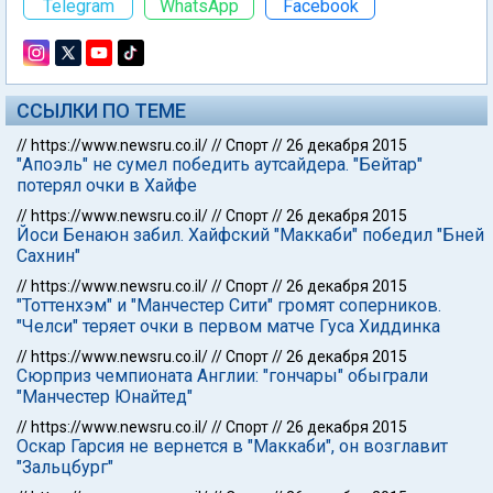
Telegram
WhatsApp
Facebook
ССЫЛКИ ПО ТЕМЕ
//
https://www.newsru.co.il/
//
Спорт
//
26 декабря 2015
"Апоэль" не сумел победить аутсайдера. "Бейтар"
потерял очки в Хайфе
//
https://www.newsru.co.il/
//
Спорт
//
26 декабря 2015
Йоси Бенаюн забил. Хайфский "Маккаби" победил "Бней
Сахнин"
//
https://www.newsru.co.il/
//
Спорт
//
26 декабря 2015
"Тоттенхэм" и "Манчестер Сити" громят соперников.
"Челси" теряет очки в первом матче Гуса Хиддинка
//
https://www.newsru.co.il/
//
Спорт
//
26 декабря 2015
Сюрприз чемпионата Англии: "гончары" обыграли
"Манчестер Юнайтед"
//
https://www.newsru.co.il/
//
Спорт
//
26 декабря 2015
Оскар Гарсия не вернется в "Маккаби", он возглавит
"Зальцбург"