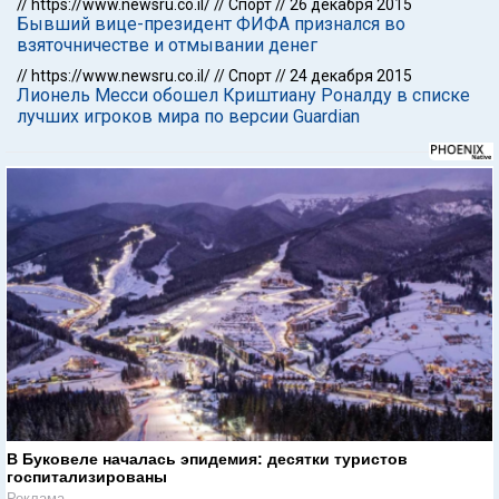
//
https://www.newsru.co.il/
//
Спорт
//
26 декабря 2015
Бывший вице-президент ФИФА признался во
взяточничестве и отмывании денег
//
https://www.newsru.co.il/
//
Спорт
//
24 декабря 2015
Лионель Месси обошел Криштиану Роналду в списке
лучших игроков мира по версии Guardian
В Буковеле началась эпидемия: десятки туристов
госпитализированы
Реклама