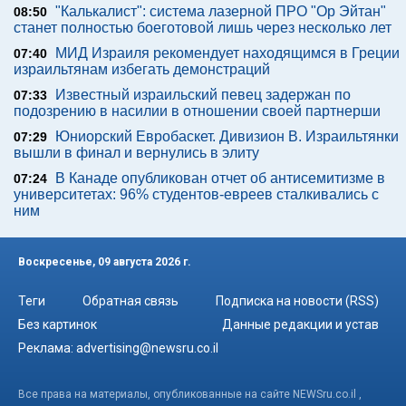
"Калькалист": система лазерной ПРО "Ор Эйтан"
08:50
станет полностью боеготовой лишь через несколько лет
МИД Израиля рекомендует находящимся в Греции
07:40
израильтянам избегать демонстраций
Известный израильский певец задержан по
07:33
подозрению в насилии в отношении своей партнерши
Юниорский Евробаскет. Дивизион В. Израильтянки
07:29
вышли в финал и вернулись в элиту
В Канаде опубликован отчет об антисемитизме в
07:24
университетах: 96% студентов-евреев сталкивались с
ним
Воскресенье, 09 августа 2026 г.
Теги
Обратная связь
Подписка на новости (RSS)
Без картинок
Данные редакции и устав
Реклама:
advertising@newsru.co.il
Все права на материалы, опубликованные на сайте NEWSru.co.il ,