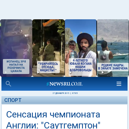
ИСПАНЕЦ ЗРЯ
НАПАЛ НА
РЕЗЕРВИСТА
ЦАХАЛА
27 ДЕКАБРЯ 2015
|
07:05
СПОРТ
Сенсация чемпионата
Англии: "Саутгемптон"