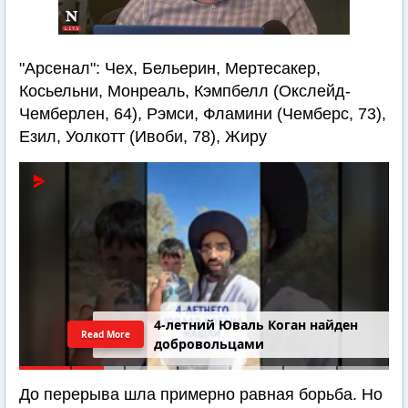
"Арсенал": Чех, Бельерин, Мертесакер,
Косьельни, Монреаль, Кэмпбелл (Окслейд-
Чемберлен, 64), Рэмси, Фламини (Чемберс, 73),
Езил, Уолкотт (Ивоби, 78), Жиру
4-летний Юваль Коган найден
Read More
добровольцами
До перерыва шла примерно равная борьба. Но