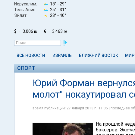
Иерусалим:
18° -
29°
Тель-Авив:
25° -
31°
Эйлат:
28° -
40°
$
3.006 ₪
€
3.463 ₪
ВСЕ НОВОСТИ
ИЗРАИЛЬ
БЛИЖНИЙ ВОСТОК
МИР
СПОРТ
Юрий Форман вернулся
молот" нокаутировал 
время публикации: 27 января 2013 г., 11:05 | последнее об
На прошлой неде
боксеров. Экс-ч