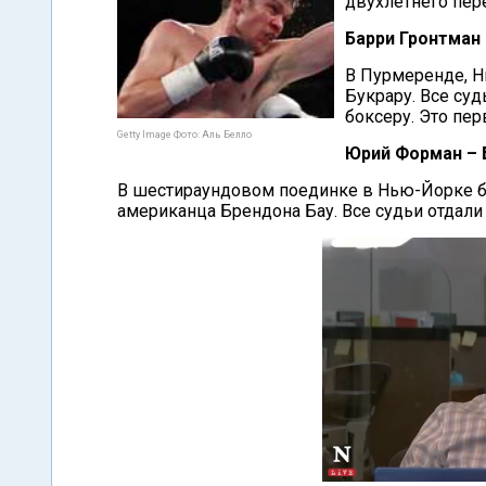
двухлетнего пер
Барри Гронтман 
В Пурмеренде, Н
Букрару. Все су
боксеру. Это пер
Getty Image Фото: Аль Белло
Юрий Форман – 
В шестираундовом поединке в Нью-Йорке 
американца Брендона Бау. Все судьи отдали 