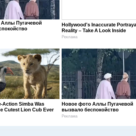
 Аллы Пугачевой
Hollywood's Inaccurate Portraya
спокойство
Reality – Take A Look Inside
Реклама
e-Action Simba Was
Новое фото Аллы Пугачевой
e Cutest Lion Cub Ever
вызвало беспокойство
Реклама