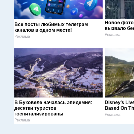
Новое фото
Все посты любимых телеграм
вызвало бе
каналов в одном месте!
Реклама
Реклама
В Буковеле началась эпидемия:
Disney’s Liv
десятки туристов
Based On Th
госпитализированы
Реклама
Реклама