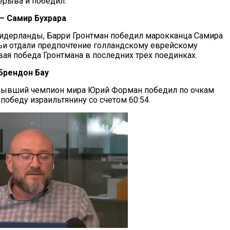
ерыва и победил.
– Самир Бухрара
идерланды, Барри Гронтман победил марокканца Самира
дьи отдали предпочтение голландскому еврейскому
вая победа Гронтмана в последних трех поединках.
Брендон Бау
бывший чемпион мира Юрий Форман победил по очкам
победу израильтянину со счетом 60:54.