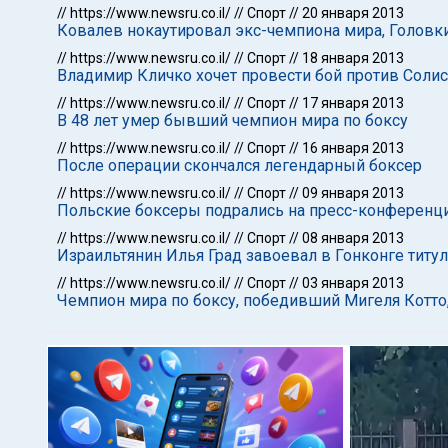
//
https://www.newsru.co.il/
//
Спорт
//
20 января 2013
Ковалев нокаутировал экс-чемпиона мира, Головки
//
https://www.newsru.co.il/
//
Спорт
//
18 января 2013
Владимир Кличко хочет провести бой против Солис
//
https://www.newsru.co.il/
//
Спорт
//
17 января 2013
В 48 лет умер бывший чемпион мира по боксу
//
https://www.newsru.co.il/
//
Спорт
//
16 января 2013
После операции скончался легендарный боксер
//
https://www.newsru.co.il/
//
Спорт
//
09 января 2013
Польские боксеры подрались на пресс-конференц
//
https://www.newsru.co.il/
//
Спорт
//
08 января 2013
Израильтянин Илья Град завоевал в Гонконге титу
//
https://www.newsru.co.il/
//
Спорт
//
03 января 2013
Чемпион мира по боксу, победивший Мигеля Котто