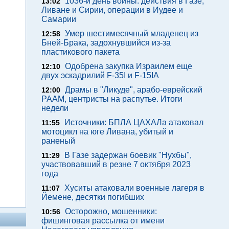
1036-й день войны: действия в Газе,
13:02
Ливане и Сирии, операции в Иудее и
Самарии
Умер шестимесячный младенец из
12:58
Бней-Брака, задохнувшийся из-за
пластикового пакета
Одобрена закупка Израилем еще
12:10
двух эскадрилий F-35I и F-15IA
Драмы в "Ликуде", арабо-еврейский
12:00
РААМ, центристы на распутье. Итоги
недели
Источники: БПЛА ЦАХАЛа атаковал
11:55
мотоцикл на юге Ливана, убитый и
раненый
В Газе задержан боевик "Нухбы",
11:29
участвовавший в резне 7 октября 2023
года
Хуситы атаковали военные лагеря в
11:07
Йемене, десятки погибших
Осторожно, мошенники:
10:56
фишинговая рассылка от имени