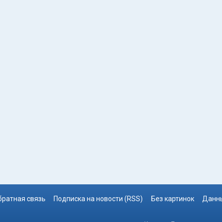
братная связь
Подписка на новости (RSS)
Без картинок
Данны