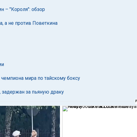
н – "Короля": обзор
а, а не против Поветкина
ии
л чемпиона мира по тайскому боксу
, задержан за пьяную драку