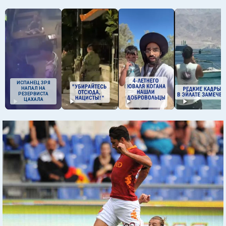
ИСПАНЕЦ ЗРЯ
НАПАЛ НА
РЕЗЕРВИСТА
ЦАХАЛА