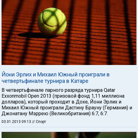
Йони Эрлих и Михаил Южный проиграли в
четвертьфинале турнира в Катаре
В четвертьфинале парного разряда турнира Qatar
Exxonmobil Open 2013 (призовой фонд 1,11 миллиона
долларов), который проходит в Дохе, Йони Эрлих и
Михаил Южный проиграли Дастину Брауну (Германия) и
Джонатану Мэррею (Великобритания) 6:7, 6:7.
03.01.2013 09:13
// Спорт