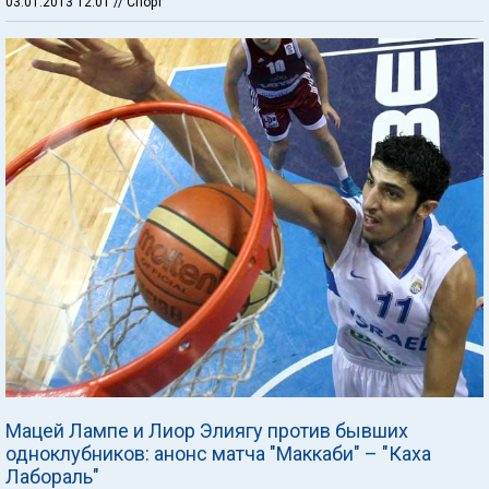
03.01.2013 12:01
// Спорт
Мацей Лампе и Лиор Элиягу против бывших
одноклубников: анонс матча "Маккаби" – "Каха
Лабораль"