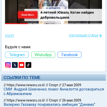
4-летний Юваль Коган найден
Read More
добровольцами
СЛЕДУЮЩАЯ СТАТЬЯ
СПОРТ
Будьте с нами:
Telegram
WhatsApp
Facebook
ССЫЛКИ ПО ТЕМЕ
//
https://www.newsru.co.il/
//
Спорт
//
27 мая 2009
СМИ: Андрей Шевченко помог Анчелотти договориться
с Абрамовичем
//
https://www.newsru.co.il/
//
Спорт
//
26 мая 2009
Валерию Газзаеву понравились амбиции "Динамо"