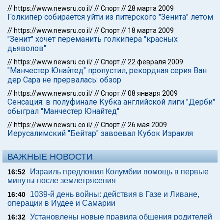
//
https://www.newsru.co.il/
//
Спорт
//
28 марта 2009
Голкипер собирается уйти из питерского "Зенита" летом
//
https://www.newsru.co.il/
//
Спорт
//
18 марта 2009
"Зенит" хочет переманить голкипера "красных
дьяволов"
//
https://www.newsru.co.il/
//
Спорт
//
22 февраля 2009
"Манчестер Юнайтед" пропустил, рекордная серия Ван
дер Сара не прервалась: обзор
//
https://www.newsru.co.il/
//
Спорт
//
08 января 2009
Сенсация: в полуфинале Кубка английской лиги "Дерби"
обыграл "Манчестер Юнайтед"
//
https://www.newsru.co.il/
//
Спорт
//
26 мая 2009
Иерусалимский "Бейтар" завоевал Кубок Израиля
ВАЖНЫЕ НОВОСТИ
Израиль предложил Колумбии помощь в первые
16:52
минуты после землетрясения
1039-й день войны: действия в Газе и Ливане,
16:40
операции в Иудее и Самарии
Установлены новые правила общения родителей
16:32