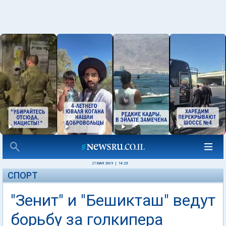
27 МАЯ 2009
|
14:23
СПОРТ
"Зенит" и "Бешикташ" ведут
борьбу за голкипера