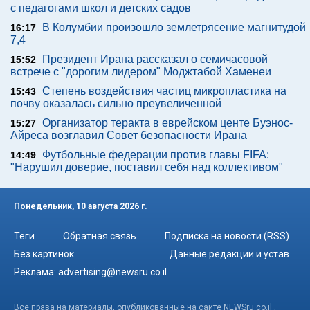
с педагогами школ и детских садов
В Колумбии произошло землетрясение магнитудой
16:17
7,4
Президент Ирана рассказал о семичасовой
15:52
встрече с "дорогим лидером" Моджтабой Хаменеи
Степень воздействия частиц микропластика на
15:43
почву оказалась сильно преувеличенной
Организатор теракта в еврейском центе Буэнос-
15:27
Айреса возглавил Совет безопасности Ирана
Футбольные федерации против главы FIFA:
14:49
"Нарушил доверие, поставил себя над коллективом"
Понедельник, 10 августа 2026 г.
Теги
Обратная связь
Подписка на новости (RSS)
Без картинок
Данные редакции и устав
Реклама:
advertising@newsru.co.il
Все права на материалы, опубликованные на сайте NEWSru.co.il ,