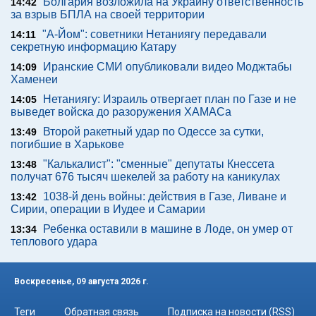
Болгария возложила на Украину ответственность
14:42
за взрыв БПЛА на своей территории
"А-Йом": советники Нетаниягу передавали
14:11
секретную информацию Катару
Иранские СМИ опубликовали видео Моджтабы
14:09
Хаменеи
Нетаниягу: Израиль отвергает план по Газе и не
14:05
выведет войска до разоружения ХАМАСа
Второй ракетный удар по Одессе за сутки,
13:49
погибшие в Харькове
"Калькалист": "сменные" депутаты Кнессета
13:48
получат 676 тысяч шекелей за работу на каникулах
1038-й день войны: действия в Газе, Ливане и
13:42
Сирии, операции в Иудее и Самарии
Ребенка оставили в машине в Лоде, он умер от
13:34
теплового удара
Воскресенье, 09 августа 2026 г.
Теги
Обратная связь
Подписка на новости (RSS)