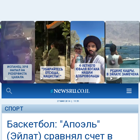
ИСПАНЕЦ ЗРЯ
НАПАЛ НА
РЕЗЕРВИСТА
ЦАХАЛА
27 МАЯ 2014
|
11:51
СПОРТ
Баскетбол: "Апоэль"
(Эйлат) сравнял счет в