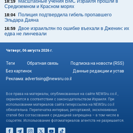
Масштабные учения ВМС Израиля прошли в
18:19
Средиземном и Красном морях
Полиция подтвердила гибель пропавшего
18:04
Эльдара Даяна
Двое израильтян по ошибке въехали в Дженин: их
16:59
едва не линчевали
Четверг, 06 августа 2026 г.
Теги
Обратная связь
Подписка на новости (RSS)
Без картинок
Данные редакции и устав
Реклама:
advertising@newsru.co.il
Все права на материалы, опубликованные на сайте NEWSru.co.il ,
охраняются в соответствии с законодательством Израиля. При
использовании материалов сайта гиперссылка на NEWSru.co.il
обязательна. Перепечатка интервью, репортажей, эксклюзивных
статей без согласования с редакцией запрещена – в том числе в
соцсетях. Использование фотоматериалов агентств не разрешается.