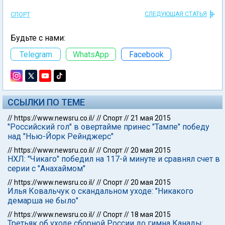
СЛЕДУЮЩАЯ СТАТЬЯ
СПОРТ
Будьте с нами:
Telegram
WhatsApp
Facebook
ССЫЛКИ ПО ТЕМЕ
//
https://www.newsru.co.il/
//
Спорт
//
21 мая 2015
"Российский гол" в овертайме принес "Тампе" победу
над "Нью-Йорк Рейнджерс"
//
https://www.newsru.co.il/
//
Спорт
//
20 мая 2015
НХЛ: "Чикаго" победил на 117-й минуте и сравнял счет в
серии с "Анахаймом"
//
https://www.newsru.co.il/
//
Спорт
//
20 мая 2015
Илья Ковальчук о скандальном уходе: "Никакого
демарша не было"
//
https://www.newsru.co.il/
//
Спорт
//
18 мая 2015
Третьяк об уходе сборной России до гимна Канады: