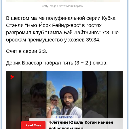
Getty Images, Фото: Майк Карлсон
В шестом матче полуфинальной серии Кубка
Стэнли "Нью-Йорк Рейнджерс" в гостях
разгромил клуб "Тампа-Бэй Лайтнингс" 7:3. По
броскам преимущество у хозяев 39:34.
Счет в серии 3:3.
Дерик Брассар набрал пять (3 + 2 ) очков.
4-летний Юваль Коган найден
Read More
добровольцами