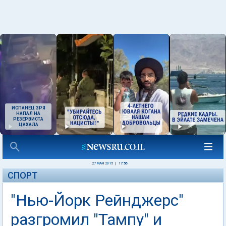
ИСПАНЕЦ ЗРЯ
НАПАЛ НА
РЕЗЕРВИСТА
ЦАХАЛА
27 МАЯ 2015
|
17:56
СПОРТ
"Нью-Йорк Рейнджерс"
разгромил "Тампу" и