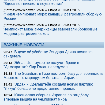
"Здесь нет никакого неуважения"
//
https://www.newsru.co.il/
//
Спорт
//
18 мая 2015
Финал чемпионата мира: канадцы разгромили сборную
России
//
https://www.newsru.co.il/
//
Спорт
//
17 мая 2015
Чемпионат мира: американцы завоевали бронзовые
медали, разгромив чехов
ВАЖНЫЕ НОВОСТИ
В деле об убийстве Эльдара Даяна появился
20:47
свидетель
Эйнав Ценгаукер не получит брони в
20:13
"Демократах": Яир Голан передумал
The Guardian: в Газе построят базу для военных из
19:38
Марокко – с маршрутом бегства в Израиль
Эрдан и Эдельштейн создали новую партию:
18:41
"Ликуд" больше не представляет правых
Юношеская сборная Израиля по гандболу
18:24
впервые вышла на чемпионат мира