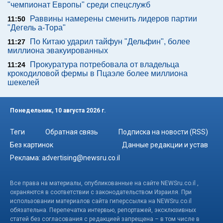
"чемпионат Европы" среди спецслужб
Раввины намерены сменить лидеров партии
11:50
"Дегель а-Тора"
По Китаю ударил тайфун "Дельфин", более
11:27
миллиона эвакуированных
Прокуратура потребовала от владельца
11:24
крокодиловой фермы в Пцаэле более миллиона
шекелей
Понедельник, 10 августа 2026 г.
Теги
Обратная связь
Подписка на новости (RSS)
Без картинок
Данные редакции и устав
Реклама:
advertising@newsru.co.il
Все права на материалы, опубликованные на сайте NEWSru.co.il ,
охраняются в соответствии с законодательством Израиля. При
использовании материалов сайта гиперссылка на NEWSru.co.il
обязательна. Перепечатка интервью, репортажей, эксклюзивных
статей без согласования с редакцией запрещена – в том числе в