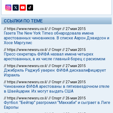
ССЫЛКИ ПО ТЕМЕ
//
https://www.newsru.co.il/
//
Спорт
//
27 мая 2015
Газета The New York Times обнародовала имена
арестованных чиновников. В списке Аарон Дэвидсон и
Хосе Маргулис
//
https://www.newsru.co.il/
//
Спорт
//
27 мая 2015
Пресс-секретарь ФИФА назвал имена четырех
арестованных, в их числе главный борец с расизмом
//
https://www.newsru.co.il/
//
Спорт
//
27 мая 2015
Джибриль Раджуб уверен: ФИФА дисквалифицирует
Израиль
//
https://www.newsru.co.il/
//
Спорт
//
27 мая 2015
Чиновники ФИФА арестованы в пятизвездочном отеле
в Швейцарии. Их могут выдать США
//
https://www.newsru.co.il/
//
Спорт
//
26 мая 2015
Футбол: "Бейтар" разгромил "Маккаби" и сыграет в Лиге
Европы