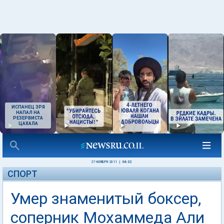
ИСПАНЕЦ ЗРЯ
НАПАЛ НА
РЕЗЕРВИСТА
ЦАХАЛА
27 НОЯБРЯ 2011
|
06:32
СПОРТ
Умер знаменитый боксер,
соперник Мохаммеда Али