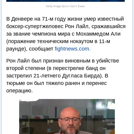
Getty Image, Фото: Скотт Хиви
В Денвере на 71-м году жизни умер известный
боксер-супертжеловес Рон Лайл, сражавшийся
за звание чемпиона мира с Мохаммедом Али
(поражение техническим нокаутом в 11-м
раунде), сообщает
fightnews.com.
Рон Лайл был признан виновным в убийстве
второй степени (в перестрелке банд он
застрелил 21-летнего Дугласа Бирда). В
тюрьме он был тяжело ранен и перенес
операцию.