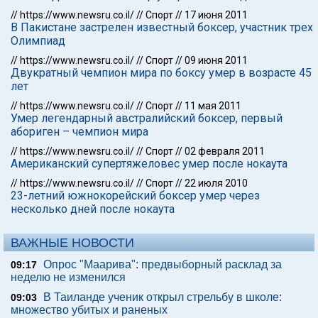
//
https://www.newsru.co.il/
//
Спорт
//
17 июня 2011
В Пакистане застрелен известный боксер, участник трех
Олимпиад
//
https://www.newsru.co.il/
//
Спорт
//
09 июня 2011
Двукратный чемпион мира по боксу умер в возрасте 45
лет
//
https://www.newsru.co.il/
//
Спорт
//
11 мая 2011
Умер легендарный австралийский боксер, первый
абориген – чемпион мира
//
https://www.newsru.co.il/
//
Спорт
//
02 февраля 2011
Американский супертяжеловес умер после нокаута
//
https://www.newsru.co.il/
//
Спорт
//
22 июля 2010
23-летний южнокорейский боксер умер через
несколько дней после нокаута
ВАЖНЫЕ НОВОСТИ
Опрос "Mаарива": предвыборный расклад за
09:17
неделю не изменился
В Таиланде ученик открыл стрельбу в школе:
09:03
множество убитых и раненых