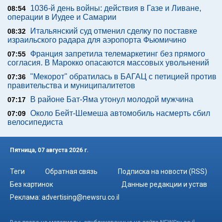
1036-й день войны: действия в Газе и Ливане,
08:54
операции в Иудее и Самарии
Итальянский суд отменил сделку по поставке
08:32
израильского радара для аэропорта Фьюмичино
Франция запретила телемаркетинг без прямого
07:55
согласия. В Марокко опасаются массовых увольнений
"Мекорот" обратилась в БАГАЦ с петицией против
07:36
правительства и муниципалитетов
В районе Бат-Яма утонул молодой мужчина
07:17
Около Бейт-Шемеша автомобиль насмерть сбил
07:09
велосипедиста
Пятница, 07 августа 2026 г.
Теги
Обратная связь
Подписка на новости (RSS)
Без картинок
Данные редакции и устав
Реклама:
advertising@newsru.co.il