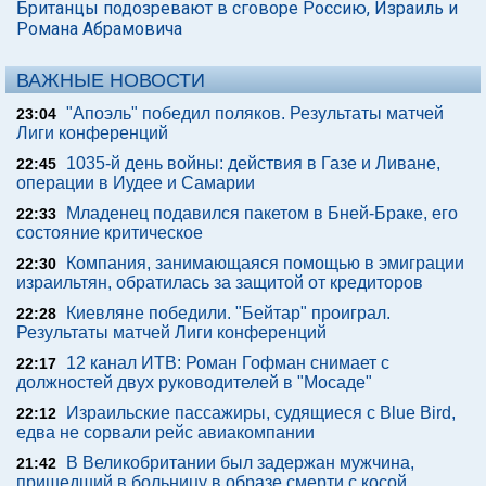
Британцы подозревают в сговоре Россию, Израиль и
Романа Абрамовича
ВАЖНЫЕ НОВОСТИ
"Апоэль" победил поляков. Результаты матчей
23:04
Лиги конференций
1035-й день войны: действия в Газе и Ливане,
22:45
операции в Иудее и Самарии
Младенец подавился пакетом в Бней-Браке, его
22:33
состояние критическое
Компания, занимающаяся помощью в эмиграции
22:30
израильтян, обратилась за защитой от кредиторов
Киевляне победили. "Бейтар" проиграл.
22:28
Результаты матчей Лиги конференций
12 канал ИТВ: Роман Гофман снимает с
22:17
должностей двух руководителей в "Мосаде"
Израильские пассажиры, судящиеся с Blue Bird,
22:12
едва не сорвали рейс авиакомпании
В Великобритании был задержан мужчина,
21:42
пришедший в больницу в образе смерти с косой