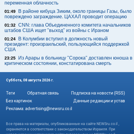
переменная облачность
В районе кибуца Зиким, около границы Газы, было
01:49
повреждено заграждение. ЦАХАЛ проводит операцию
CNN: глава Объединенного комитета начальников
01:32
штабов США ищет "выход" из войны с Ираном
В Колумбии вступил в должность новый
01:24
президент: произраильский, пользующийся поддержкой
США
Из Арары в больницу "Сорока" доставлен юноша в
23:25
критическом состоянии, констатирована смерть
Суббота, 08 августа 2026 г.
Теги
Обратная связь
Подписка на новости (RSS)
Без картинок
Данные редакции и устав
Реклама:
advertising@newsru.co.il
Все права на материалы, опубликованные на сайте NEWSru.co.il ,
охраняются в соответствии с законодательством Израиля. При