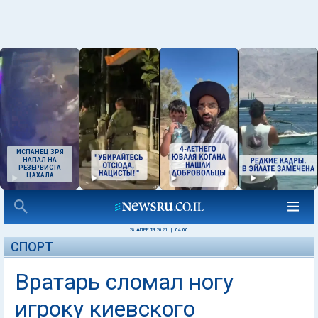
ИСПАНЕЦ ЗРЯ
НАПАЛ НА
РЕЗЕРВИСТА
ЦАХАЛА
28 АПРЕЛЯ 2021
|
04:00
СПОРТ
Вратарь сломал ногу
игроку киевского