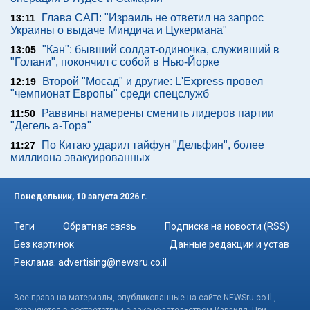
Глава САП: "Израиль не ответил на запрос
13:11
Украины о выдаче Миндича и Цукермана"
"Кан": бывший солдат-одиночка, служивший в
13:05
"Голани", покончил с собой в Нью-Йорке
Второй "Мосад" и другие: L'Express провел
12:19
"чемпионат Европы" среди спецслужб
Раввины намерены сменить лидеров партии
11:50
"Дегель а-Тора"
По Китаю ударил тайфун "Дельфин", более
11:27
миллиона эвакуированных
Понедельник, 10 августа 2026 г.
Теги
Обратная связь
Подписка на новости (RSS)
Без картинок
Данные редакции и устав
Реклама:
advertising@newsru.co.il
Все права на материалы, опубликованные на сайте NEWSru.co.il ,
охраняются в соответствии с законодательством Израиля. При