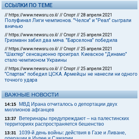
ССЫЛКИ ПО ТЕМЕ
//
https://www.newsru.co.il/
//
Спорт
//
28 апреля 2021
Полуфинал Лиги чемпионов. "Челси" и "Реал" сыграли
вничью
//
https://www.newsru.co.il/
//
Спорт
//
25 апреля 2021
Гризманн забил два мяча. "Барселона" победила
//
https://www.newsru.co.il/
//
Спорт
//
25 апреля 2021
"Шахтер" сенсационно проиграл. Киевское "Динамо"
стало чемпионом Украины
//
https://www.newsru.co.il/
//
Спорт
//
25 апреля 2021
"Спартак" победил ЦСКА. Армейцы не нанесли ни одного
точного удара
ВАЖНЫЕ НОВОСТИ
МВД Ирана отчиталось о депортации двух
14:15
миллионов афганцев
Ветеринары предупреждают – на палестинских
13:37
территориях распространяется бешенство
1039-й день войны: действия в Газе и Ливане,
13:31
операции в Иудее и Самарии