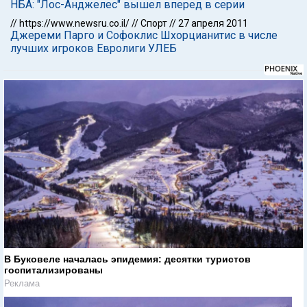
НБА: "Лос-Анджелес" вышел вперед в серии
//
https://www.newsru.co.il/
//
Спорт
//
27 апреля 2011
Джереми Парго и Софоклис Шхорцианитис в числе
лучших игроков Евролиги УЛЕБ
В Буковеле началась эпидемия: десятки туристов
госпитализированы
Реклама