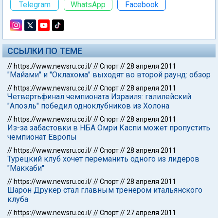
Telegram
WhatsApp
Facebook
ССЫЛКИ ПО ТЕМЕ
//
https://www.newsru.co.il/
//
Спорт
//
28 апреля 2011
"Майами" и "Оклахома" выходят во второй раунд: обзор
//
https://www.newsru.co.il/
//
Спорт
//
28 апреля 2011
Четвертьфинал чемпионата Израиля: галилейский
"Апоэль" победил одноклубников из Холона
//
https://www.newsru.co.il/
//
Спорт
//
28 апреля 2011
Из-за забастовки в НБА Омри Каспи может пропустить
чемпионат Европы
//
https://www.newsru.co.il/
//
Спорт
//
28 апреля 2011
Турецкий клуб хочет переманить одного из лидеров
"Маккаби"
//
https://www.newsru.co.il/
//
Спорт
//
28 апреля 2011
Шарон Друкер стал главным тренером итальянского
клуба
//
https://www.newsru.co.il/
//
Спорт
//
27 апреля 2011