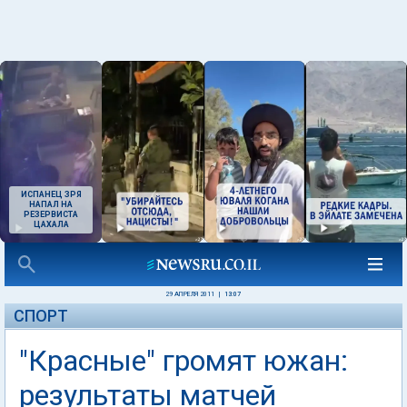
ИСПАНЕЦ ЗРЯ
НАПАЛ НА
РЕЗЕРВИСТА
ЦАХАЛА
29 АПРЕЛЯ 2011
|
13:07
СПОРТ
"Красные" громят южан:
результаты матчей