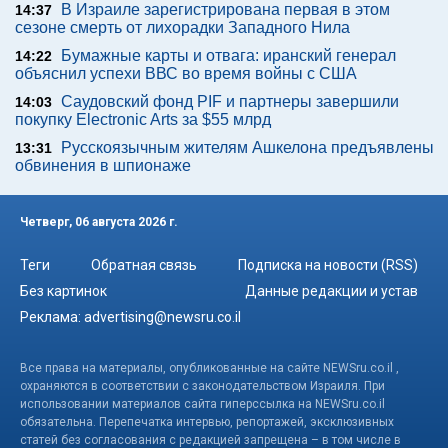
В Израиле зарегистрирована первая в этом
14:37
сезоне смерть от лихорадки Западного Нила
Бумажные карты и отвага: иранский генерал
14:22
объяснил успехи ВВС во время войны с США
Саудовский фонд PIF и партнеры завершили
14:03
покупку Electronic Arts за $55 млрд
Русскоязычным жителям Ашкелона предъявлены
13:31
обвинения в шпионаже
Четверг, 06 августа 2026 г.
Теги
Обратная связь
Подписка на новости (RSS)
Без картинок
Данные редакции и устав
Реклама:
advertising@newsru.co.il
Все права на материалы, опубликованные на сайте NEWSru.co.il ,
охраняются в соответствии с законодательством Израиля. При
использовании материалов сайта гиперссылка на NEWSru.co.il
обязательна. Перепечатка интервью, репортажей, эксклюзивных
статей без согласования с редакцией запрещена – в том числе в