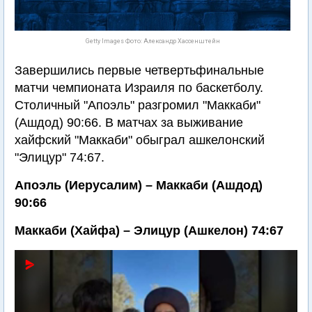
Getty Images Фото: Александр Хассенштейн
Завершились первые четвертьфинальные
матчи чемпионата Израиля по баскетболу.
Столичный "Апоэль" разгромил "Маккаби"
(Ашдод) 90:66. В матчах за выживание
хайфский "Маккаби" обыграл ашкелонский
"Элицур" 74:67.
Апоэль (Иерусалим) – Маккаби (Ашдод)
90:66
Маккаби (Хайфа) – Элицур (Ашкелон) 74:67