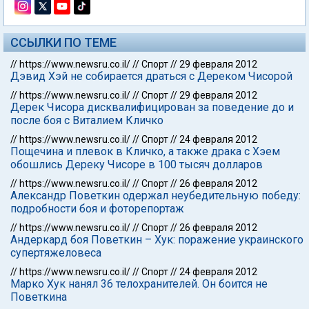
ССЫЛКИ ПО ТЕМЕ
//
https://www.newsru.co.il/
//
Спорт
//
29 февраля 2012
Дэвид Хэй не собирается драться с Дереком Чисорой
//
https://www.newsru.co.il/
//
Спорт
//
29 февраля 2012
Дерек Чисора дисквалифицирован за поведение до и
после боя с Виталием Кличко
//
https://www.newsru.co.il/
//
Спорт
//
24 февраля 2012
Пощечина и плевок в Кличко, а также драка с Хэем
обошлись Дереку Чисоре в 100 тысяч долларов
//
https://www.newsru.co.il/
//
Спорт
//
26 февраля 2012
Александр Поветкин одержал неубедительную победу:
подробности боя и фоторепортаж
//
https://www.newsru.co.il/
//
Спорт
//
26 февраля 2012
Андеркард боя Поветкин – Хук: поражение украинского
супертяжеловеса
//
https://www.newsru.co.il/
//
Спорт
//
24 февраля 2012
Марко Хук нанял 36 телохранителей. Он боится не
Поветкина