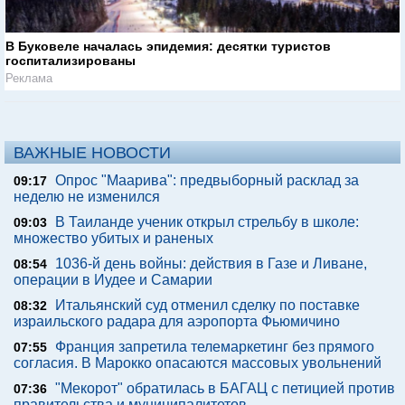
В Буковеле началась эпидемия: десятки туристов
госпитализированы
Реклама
ВАЖНЫЕ НОВОСТИ
Опрос "Mаарива": предвыборный расклад за
09:17
неделю не изменился
В Таиланде ученик открыл стрельбу в школе:
09:03
множество убитых и раненых
1036-й день войны: действия в Газе и Ливане,
08:54
операции в Иудее и Самарии
Итальянский суд отменил сделку по поставке
08:32
израильского радара для аэропорта Фьюмичино
Франция запретила телемаркетинг без прямого
07:55
согласия. В Марокко опасаются массовых увольнений
"Мекорот" обратилась в БАГАЦ с петицией против
07:36
правительства и муниципалитетов