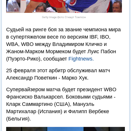
Getty Image Фото: Стюарт Томпсон
Судьей на ринге боя за звание чемпиона мира
в супертяжелом весе по версиям IBF, IBO,
WBA, WBO между Владимиром Кличко и
Жаном-Марком Мормеком будет Луис Пабон
(Пуэрто-Рико), сообщает
Fightnews.
25 февраля этот арбитр обслуживал матч
Александр Поветкин - Марко Хук.
Супервайзером матча будет президент WBO
Франсиско Валькарсел. Боковыми судьями -
Кларк Саммартино (США), Мануэль
Мартихалар (Испания) и Филипп Вербеке
(Бельгия).