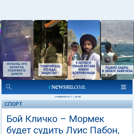
ИСПАНЕЦ ЗРЯ
НАПАЛ НА
РЕЗЕРВИСТА
ЦАХАЛА
29 ФЕВРАЛЯ 2012
|
06:38
СПОРТ
Бой Кличко – Мормек
будет судить Луис Пабон,